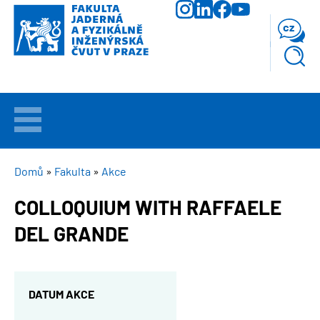
Přejít
k
cz
hlavnímu
obsahu
VÍTEJTE
UCHAZEČI
DROBEČKOVÁ
Domů
Fakulta
Akce
NAVIGACE
COLLOQUIUM WITH RAFFAELE
STUDIUM
DEL GRANDE
VĚDA
A
VÝZKUM
DATUM AKCE
FAKULTA