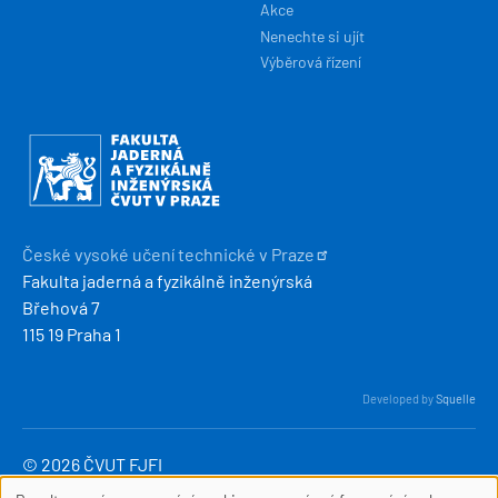
Akce
Nenechte si ujít
Výběrová řízení
Obrázek
České vysoké učení technické v
Praze
Fakulta jaderná a fyzikálně inženýrská
Břehová 7
115 19 Praha 1
Developed by
Squelle
© 2026 ČVUT FJFI
webmaster
[at]
fjfi
.
cvut
.
cz