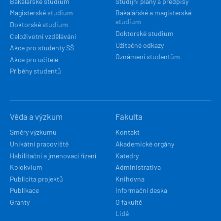
Bakalářské studium
Studijní plány a předpisy
Magisterské studium
Bakalářské a magisterské
studium
Doktorské studium
Doktorské studium
Celoživotní vzdělávání
Užitečné odkazy
Akce pro studenty SŠ
Oznámení studentům
Akce pro učitele
Příběhy studentů
Věda a výzkum
Fakulta
Směry výzkumu
Kontakt
Unikátní pracoviště
Akademické orgány
Habilitační a jmenovací řízení
Katedry
Kolokvium
Administrativa
Publicita projektů
Knihovna
Publikace
Informační deska
Granty
O fakultě
Lidé