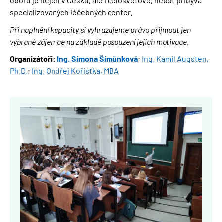
oboru je nejen v Česku, ale i celosvětově, neboť přibývá
specializovaných léčebných center.
Při naplnění kapacity si vyhrazujeme právo přijmout jen
vybrané zájemce na základě posouzení jejich motivace.
Organizátoři:
Ing. Simona Šimůnková
;
Ing. Kamil Augsten,
Ph.D.
;
Ing. Ondřej Kořistka, MBA
Obrázek