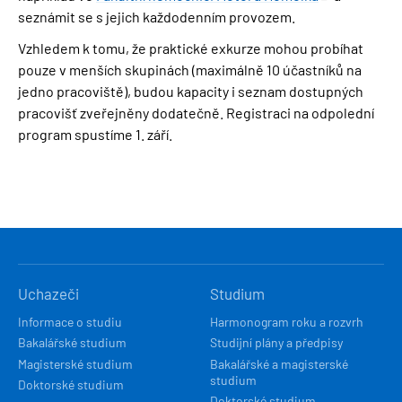
seznámit se s jejich každodenním provozem.
Vzhledem k tomu, že praktické exkurze mohou probíhat
pouze v menších skupinách (maximálně 10 účastníků na
jedno pracoviště), budou kapacity i seznam dostupných
pracovišť zveřejněny dodatečně. Registraci na odpolední
program spustíme 1. září.
HLAVNÍ
Uchazeči
Studium
NAVIGACE
Informace o studiu
Harmonogram roku a rozvrh
Bakalářské studium
Studijní plány a předpisy
Magisterské studium
Bakalářské a magisterské
studium
Doktorské studium
Doktorské studium