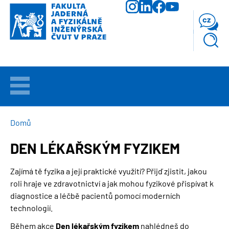
Přejít
k
cz
hlavnímu
obsahu
VÍTEJTE
UCHAZEČI
DROBEČKOVÁ
Domů
NAVIGACE
DEN LÉKAŘSKÝM FYZIKEM
STUDIUM
Zajímá tě fyzika a její praktické využití? Přijď zjistit, jakou
VĚDA
roli hraje ve zdravotnictví a jak mohou fyzikové přispívat k
A
VÝZKUM
diagnostice a léčbě pacientů pomocí moderních
technologií.
FAKULTA
Během akce
Den lékařským fyzikem
nahlédneš do