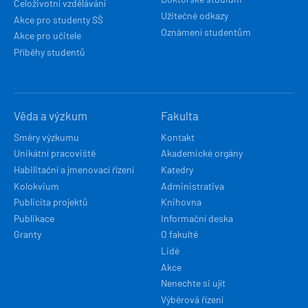
Celoživotní vzdělávání
Užitečné odkazy
Akce pro studenty SŠ
Oznámení studentům
Akce pro učitele
Příběhy studentů
Věda a výzkum
Fakulta
Směry výzkumu
Kontakt
Unikátní pracoviště
Akademické orgány
Habilitační a jmenovací řízení
Katedry
Kolokvium
Administrativa
Publicita projektů
Knihovna
Publikace
Informační deska
Granty
O fakultě
Lidé
Akce
Nenechte si ujít
Výběrová řízení