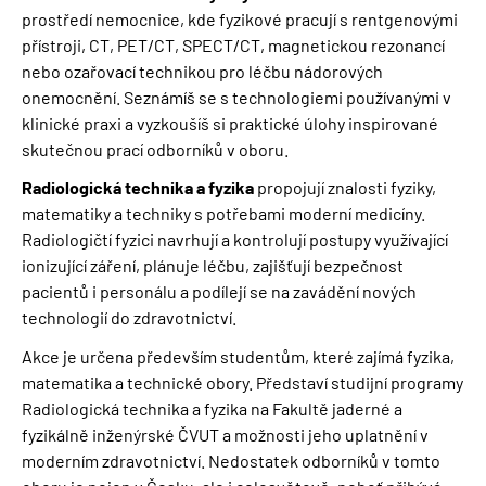
prostředí nemocnice, kde fyzikové pracují s rentgenovými
přístroji, CT, PET/CT, SPECT/CT, magnetickou rezonancí
nebo ozařovací technikou pro léčbu nádorových
onemocnění. Seznámíš se s technologiemi používanými v
klinické praxi a vyzkoušíš si praktické úlohy inspirované
skutečnou prací odborníků v oboru.
Radiologická technika a fyzika
propojují znalosti fyziky,
matematiky a techniky s potřebami moderní medicíny.
Radiologičtí fyzici navrhují a kontrolují postupy využívající
ionizující záření, plánuje léčbu, zajišťují bezpečnost
pacientů i personálu a podílejí se na zavádění nových
technologií do zdravotnictví.
Akce je určena především studentům, které zajímá fyzika,
matematika a technické obory. Představí studijní programy
Radiologická technika a fyzika na Fakultě jaderné a
fyzikálně inženýrské ČVUT a možnosti jeho uplatnění v
moderním zdravotnictví.
Nedostatek odborníků v tomto