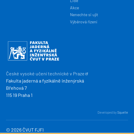
Lidé
Akce
Nenechte si ujít
Výběrová řízení
Obrázek
České vysoké učení technické v
Praze
Fakulta jaderná a fyzikálně inženýrská
Břehová 7
115 19 Praha 1
Developed by
Squelle
© 2026 ČVUT FJFI