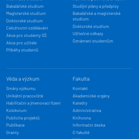
Bakalářské studium
Studijní plány a předpisy
Magisterské studium
Bakalářské a magisterské
studium
Doktorské studium
Doktorské studium
Celoživotní vzdělávání
Užitečné odkazy
Akce pro studenty SŠ
Oznámení studentům
Akce pro učitele
Příběhy studentů
Věda a výzkum
Fakulta
Směry výzkumu
Kontakt
Unikátní pracoviště
Akademické orgány
Habilitační a jmenovací řízení
Katedry
Kolokvium
Administrativa
Publicita projektů
Knihovna
Publikace
Informační deska
Granty
O fakultě