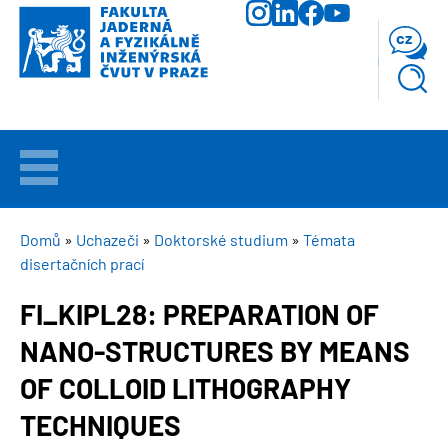
Přejít
k
cz
hlavnímu
obsahu
VÍTEJTE
UCHAZEČI
DROBEČKOVÁ
Domů
Uchazeči
Doktorské studium
Témata
disertačních prací
NAVIGACE
STUDIUM
FI_KIPL28: PREPARATION OF
NANO-STRUCTURES BY MEANS
VĚDA
A
VÝZKUM
OF COLLOID LITHOGRAPHY
TECHNIQUES
FAKULTA