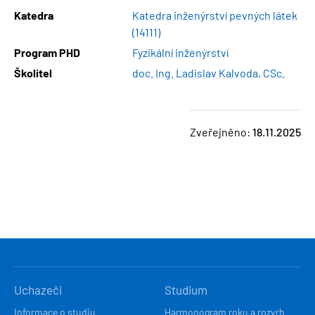
Katedra
Katedra inženýrství pevných látek
(14111)
Program PHD
Fyzikální inženýrství
Školitel
doc. Ing. Ladislav Kalvoda, CSc.
Zveřejněno:
18.11.2025
HLAVNÍ
Uchazeči
Studium
NAVIGACE
Informace o studiu
Harmonogram roku a rozvrh