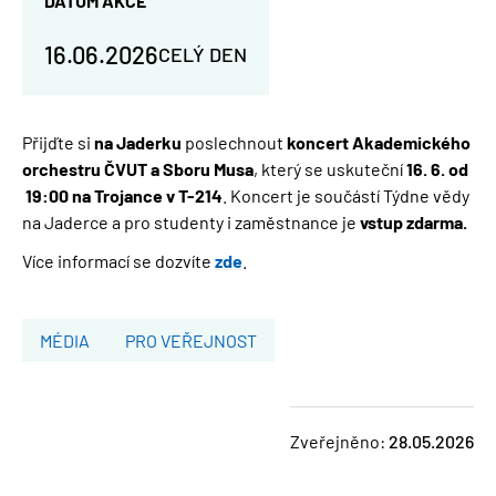
DATUM AKCE
16.06.2026
CELÝ DEN
Přijďte si
na Jaderku
poslechnout
koncert Akademického
orchestru ČVUT a Sboru Musa
, který se uskuteční
16. 6. od
19:00 na Trojance v T-21
4
. Koncert je součástí Týdne vědy
na Jaderce a pro studenty i zaměstnance je
vstup zdarma.
Více informací se dozvíte
zde
.
MÉDIA
PRO VEŘEJNOST
Zveřejněno:
28.05.2026