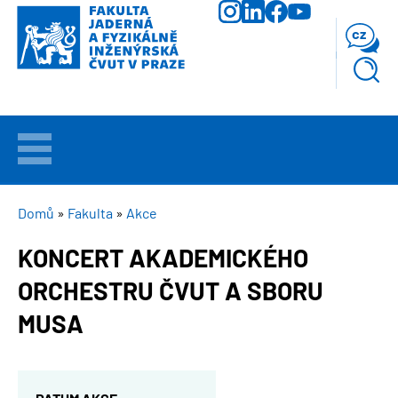
Přejít
k
cz
hlavnímu
obsahu
VÍTEJTE
UCHAZEČI
DROBEČKOVÁ
Domů
Fakulta
Akce
NAVIGACE
KONCERT AKADEMICKÉHO
STUDIUM
ORCHESTRU ČVUT A SBORU
VĚDA
MUSA
A
VÝZKUM
FAKULTA