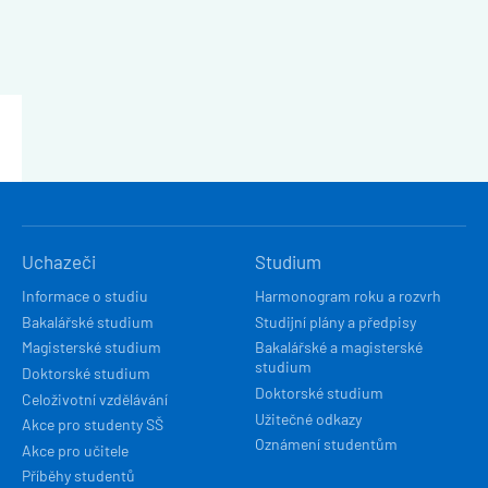
HLAVNÍ
Uchazeči
Studium
NAVIGACE
Informace o studiu
Harmonogram roku a rozvrh
Bakalářské studium
Studijní plány a předpisy
Magisterské studium
Bakalářské a magisterské
studium
Doktorské studium
Doktorské studium
Celoživotní vzdělávání
Užitečné odkazy
Akce pro studenty SŠ
Oznámení studentům
Akce pro učitele
Příběhy studentů