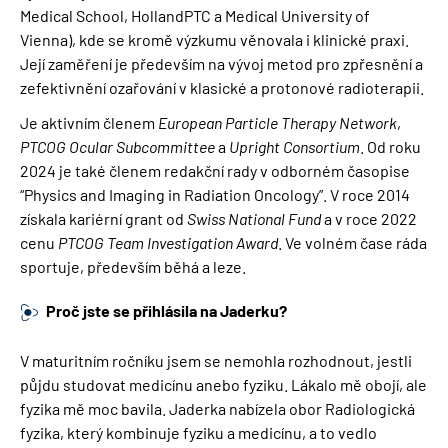
Medical School, HollandPTC a Medical University of
Vienna), kde se kromě výzkumu věnovala i klinické praxi.
Její zaměření je především na vývoj metod pro zpřesnění a
zefektivnění ozařování v klasické a protonové radioterapii.
Je aktivním členem
European Particle Therapy Network
,
PTCOG Ocular Subcommittee
a
Upright Consortium
. Od roku
2024 je také členem redakční rady v odborném časopise
“Physics and Imaging in Radiation Oncology”. V roce 2014
získala kariérní grant od
Swiss National Fund
a v roce 2022
cenu
PTCOG Team Investigation Award
. Ve volném čase ráda
sportuje, především běhá a leze.
Proč jste se přihlásila na Jaderku?
V maturitním ročníku jsem se nemohla rozhodnout, jestli
půjdu studovat medicínu anebo fyziku. Lákalo mě obojí, ale
fyzika mě moc bavila. Jaderka nabízela obor Radiologická
fyzika, který kombinuje fyziku a medicínu, a to vedlo