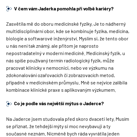
V čem vám Jaderka pomohla při volbě kariéry?
Zasvětila mě do oboru medicínské fyziky. Je to nádherný
multidisciplinární obor, kde se kombinuje fyzika, medicína,
biologie a softwarové inženýrství. Myslím si, že tento obor
u nás není tak známý, ale přitom je naprosto
nepostradatelný v moderní medicíně. Medicínský fyzik, u
nás spíše používaný termín radiologický fyzik, může
pracovat klinicky v nemocnici, nebo ve výzkumu na
zdokonalování ozařovacích či zobrazovacích metod,
případně v medicínském průmyslu. Mně se nejvíce zalíbila
kombinace klinické praxe s aplikovaným výzkumem.
Co je podle vás největší mýtus o Jaderce?
Na Jaderce jsem studovala před skoro dvaceti lety. Musím
se přiznat, že tehdejší mýty si moc nevybavuji a ty
současné neznám. Nicméně bych ráda vyvrátila jeden