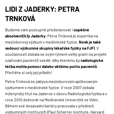
NAVIGACE
LIDI Z JADERKY: PETRA
TRNKOVÁ
Budeme vám postupně představovat i
úspěšné
absolvent(k)y Jaderky
. Petra Trnková je expertka na
mezioborový výzkum v medicínské fyzice.
Nově je také
vedoucí výzkumné skupiny lékařské fyziky na FJFI.
V
současnosti získala se svým týmem velký grant na projekt
ozařování pacientů vsedě, díky kterému by
radiologická
léčba mohla pomoci daleko většímu počtu pacientů
.
Přečtěte si celý její příběh!
Petra Trnková se zabývá mezioborovým aplikovaným
výzkumem v medicínské fyzice. V roce 2007 získala
inženýrský titul na Jaderce v oboru Radiologická fyzika a v
roce 2010 doktorát na Medicínské Univerzitě ve Vídni.
Během své dosavadní kariéry pracovala v předních
výzkumných institucích (Paul Scherrer Institute, Harvard