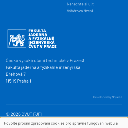
Nenechte si ujít
Výběrová řízení
Obrázek
České vysoké učení technické v
Praze
Fakulta jaderná a fyzikálně inženýrská
Břehová 7
115 19 Praha 1
Developed by
Squelle
© 2026 ČVUT FJFI
webmaster
[at]
fjfi
.
cvut
.
cz
Povolte prosím zpracování cookies pro správné fungování webu a
(webmaster[at]fjfi[dot]cvut[dot]cz)