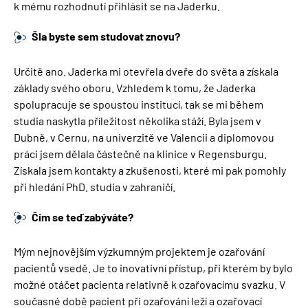
k mému rozhodnutí přihlásit se na Jaderku.
Šla byste sem studovat znovu?
Určitě ano. Jaderka mi otevřela dveře do světa a získala
základy svého oboru. Vzhledem k tomu, že Jaderka
spolupracuje se spoustou institucí, tak se mi během
studia naskytla příležitost několika stáží. Byla jsem v
Dubně, v Cernu, na univerzitě ve Valencii a diplomovou
práci jsem dělala částečně na klinice v Regensburgu.
Získala jsem kontakty a zkušenosti, které mi pak pomohly
při hledání PhD. studia v zahraničí.
Čím se teď zabýváte?
Mým nejnovějším výzkumným projektem je ozařování
pacientů vsedě. Je to inovativní přístup, při kterém by bylo
možné otáčet pacienta relativně k ozařovacímu svazku. V
současné době pacient při ozařování leží a ozařovací