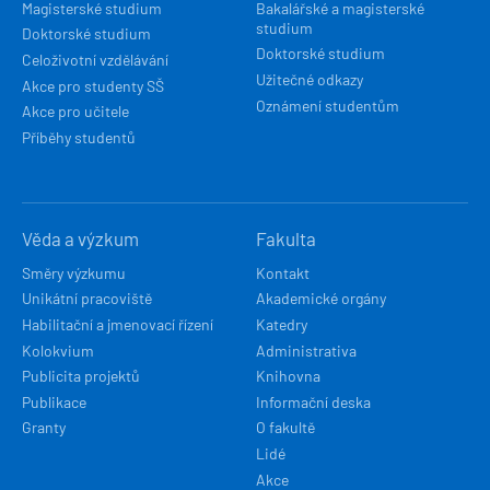
Magisterské studium
Bakalářské a magisterské
studium
Doktorské studium
Doktorské studium
Celoživotní vzdělávání
Užitečné odkazy
Akce pro studenty SŠ
Oznámení studentům
Akce pro učitele
Příběhy studentů
Věda a výzkum
Fakulta
Směry výzkumu
Kontakt
Unikátní pracoviště
Akademické orgány
Habilitační a jmenovací řízení
Katedry
Kolokvium
Administrativa
Publicita projektů
Knihovna
Publikace
Informační deska
Granty
O fakultě
Lidé
Akce