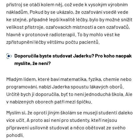
přístroj se otáčí kolem něj, což vede k vysokým výrobním
nákladům. Pokud by se ukázalo, že ozařování vsedě vede
ke stejné, případně lepší kvalitě léčby, bylo by možné snížit
velikost přístroje, ozařovacích místností a cen ozařovačů,
hlavně v protonové radioterapii. To by mohlo vést ke
zpřístupnění léčby většímu počtu pacientů.
Doporučila byste studovat Jaderku? Pro koho naopak
myslíte, že není?
Mladým lidem, které baví matematika, fyzika, chemie nebo
programování, nabízí Jaderka spoustu lákavých oborů.
Určitě bych ji doporučila, byť to není jednoduchá škola. Ale
v nabízených oborech patří mezi špičku.
Myslím si, že oproti jiným školám se musejí studenti daleko
více učit. A proto asi není pro studenty, kteří nejsou
připraveni usilovně studovat a něco obětovat ze svého
pohodlí.