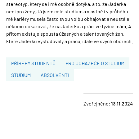
stereotyp, který se i mě osobně dotýká, a to, že Jaderka
není pro ženy. Já jsem celé studium a vlastně i v průběhu
mé kariéry musela často svou volbu obhajovat a neustále
někomu dokazovat, že na Jaderku a práci ve fyzice mám. A
přitom existuje spousta úžasných a talentovaných žen,
které Jaderku vystudovaly a pracují dále ve svých oborech.
PŘÍBĚHY STUDENTŮ
PRO UCHAZEČE O STUDIUM
STUDIUM
ABSOLVENTI
Zveřejněno:
13.11.2024