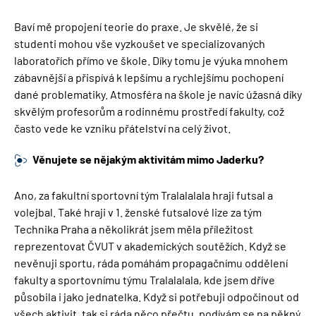
Baví mě propojení teorie do praxe. Je skvělé, že si
studenti mohou vše vyzkoušet ve specializovaných
laboratořích přímo ve škole. Díky tomu je výuka mnohem
zábavnější a přispívá k lepšímu a rychlejšímu pochopení
dané problematiky. Atmosféra na škole je navíc úžasná díky
skvělým profesorům a rodinnému prostředí fakulty, což
často vede ke vzniku přátelství na celý život.
Věnujete se nějakým aktivitám mimo Jaderku?
Ano, za fakultní sportovní tým Tralalalala hraji futsal a
volejbal. Také hraji v 1. ženské futsalové lize za tým
Technika Praha a několikrát jsem měla příležitost
reprezentovat ČVUT v akademických soutěžích. Když se
nevěnuji sportu, ráda pomáhám propagačnímu oddělení
fakulty a sportovnímu týmu Tralalalala, kde jsem dříve
působila i jako jednatelka. Když si potřebuji odpočinout od
všech aktivit, tak si ráda něco přečtu, podívám se na pěkný