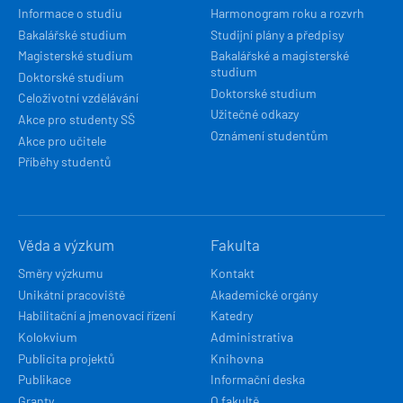
Informace o studiu
Harmonogram roku a rozvrh
Bakalářské studium
Studijní plány a předpisy
Magisterské studium
Bakalářské a magisterské
studium
Doktorské studium
Doktorské studium
Celoživotní vzdělávání
Užitečné odkazy
Akce pro studenty SŠ
Oznámení studentům
Akce pro učitele
Příběhy studentů
Věda a výzkum
Fakulta
Směry výzkumu
Kontakt
Unikátní pracoviště
Akademické orgány
Habilitační a jmenovací řízení
Katedry
Kolokvium
Administrativa
Publicita projektů
Knihovna
Publikace
Informační deska
Granty
O fakultě