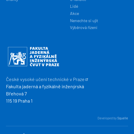
Lidé
Akce
Nenechte si ujít
Výběrová řízení
Obrázek
České vysoké učení technické v
Praze
Fakulta jaderná a fyzikálně inženýrská
Břehová 7
115 19 Praha 1
Developed by
Squelle