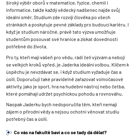
široký výběr oborů v matematice, fyzice, chemii i
informatice, takže každý vědecký nadšenec najde svůj
ideální směr. Studium zde rozvíjí člověka po všech
stránkách a poskytuje pevné základy pro budoucí kariéru. I
když je studium náročné, právě tato výzva umožňuje
studentům posouvat své hranice a získat dovednosti
potřebné do života.
Pro ty, kteří mají vášeň pro vědu, rádi čelí výzvám a nebojí
se velkých kroků vpřed, je Jaderka ideální volbou. Klíčem k
úspěchu je nevzdávat se, i když studium vyžaduje čas a
úsilí. Doporučuji také pravidelně zařazovat volnočasové
aktivity, jako je sport, hra na hudební nástroj nebo četba,
které pomáhají udržet psychickou pohodu a rovnováhu.
Naopak Jaderku bych nedoporučila těm, kteří nemají
zájem o přírodní vědy a nejsou ochotni věnovat studiu
potřebný čas a úsilí.
Co vás na fakultě baví a co se tady dá dělat?