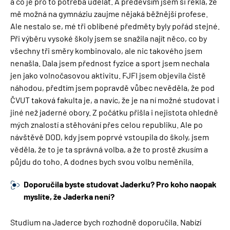
a co je pro to potřeba udělat. A především jsem si řekla, že
mě možná na gymnáziu zaujme nějaká běžnější profese.
Ale nestalo se, mé tři oblíbené předměty byly pořád stejné.
Při výběru vysoké školy jsem se snažila najít něco, co by
všechny tři směry kombinovalo, ale nic takového jsem
nenašla. Dala jsem přednost fyzice a sport jsem nechala
jen jako volnočasovou aktivitu. FJFI jsem objevila čistě
náhodou, předtím jsem popravdě vůbec nevěděla, že pod
ČVUT taková fakulta je, a navíc, že je na ní možné studovat i
jiné než jaderné obory. Z počátku přišla i nejistota ohledně
mých znalostí a stěhování přes celou republiku. Ale po
návštěvě DOD, kdy jsem poprvé vstoupila do školy, jsem
věděla, že to je ta správná volba, a že to prostě zkusím a
půjdu do toho. A dodnes bych svou volbu neměnila.
Doporučila byste studovat Jaderku? Pro koho naopak
myslíte, že Jaderka není?
Studium na Jaderce bych rozhodně doporučila. Nabízí