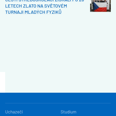
LETECH ZLATO NA SVĚTOVÉM
TURNAJI MLADÝCH FYZIKŮ
HLAVNÍ
Uchazeči
Studium
NAVIGACE