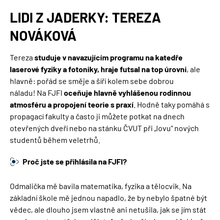
NAVIGACE
LIDI Z JADERKY: TEREZA
NOVÁKOVÁ
Tereza
studuje v navazujícím programu na katedře
laserové fyziky a fotoniky, hraje futsal na top úrovni
, ale
hlavně: pořád se směje a šíří kolem sebe dobrou
náladu! Na FJFI
oceňuje hlavně vyhlášenou rodinnou
atmosféru a propojení teorie s praxí
. Hodně taky pomáhá s
propagací fakulty a často ji můžete potkat na dnech
otevřených dveří nebo na stánku ČVUT při „lovu“ nových
studentů během veletrhů.
Proč jste se přihlásila na FJFI?
Odmalička mě bavila matematika, fyzika a tělocvik. Na
základní škole mě jednou napadlo, že by nebylo špatné být
vědec, ale dlouho jsem vlastně ani netušila, jak se jím stát