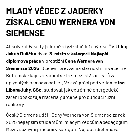
NAVIGACE
MLADÝ VĚDEC Z JADERKY
ZÍSKAL CENU WERNERA VON
SIEMENSE
Absolvent Fakulty jaderné a fyzikálně inženýrské ČVUT
Ing.
Jakub Bulička
získal
3. místo v kategorii Nejlepší
diplomová práce
v prestižní
Cena Wernera von
Siemense 2025
. Ocenění převzal na slavnostním večeru v
Betlémské kapli, a zařadil se tak mezi 512 laureátů za
uplynulých osmadvacet let. Ve své práci pod vedením
Ing.
Libora Juhy, CSc.
studoval, jak extrémně energetické
záření poškozuje materiály určené pro budoucí fúzní
reaktory.
Český Siemens udělil Ceny Wernera von Siemense za rok
2025 nejlepším studentům, mladým vědcům a pedagogům.
Mezi vítěznými pracemi v kategorii Nejlepší diplomová