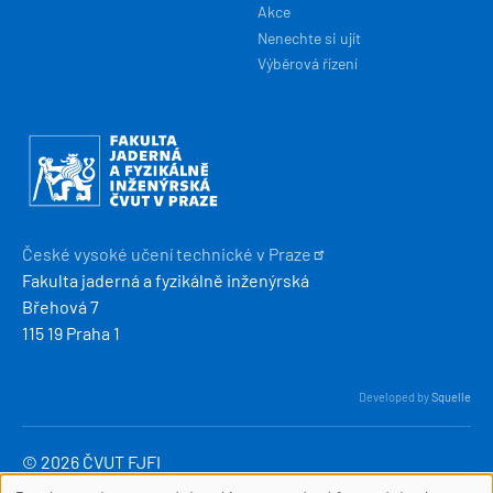
Akce
Nenechte si ujít
Výběrová řízení
Obrázek
České vysoké učení technické v
Praze
Fakulta jaderná a fyzikálně inženýrská
Břehová 7
115 19 Praha 1
Developed by
Squelle
© 2026 ČVUT FJFI
webmaster
[at]
fjfi
.
cvut
.
cz