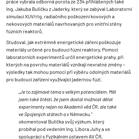
práce vybrala odborná porota ze 234 přihlášených také
Ing. Jakuba Buličku z Jaderky, který se zabýval Laboratorní
simulací XUV/rtg. radiačního poškození kovových a
nekovových materiálů navrhovaných pro vnitřní stěny
fúzních reaktorů.
Studoval, jak extrémně energetické záření poškozuje
materiály určené pro budoucí fúzní reaktory. Pomocí
laboratorních experimentů určil energetické prahy, při
kterých na povrchu materiálů vznikají nevratné změny –
výsledky tak mohou pomoci při výběru odolných materiálů
pro budoucí zařízení využívající jadernou fúzi.
„
Je to zajímavé téma s velkým potenciálem. Měl
jsem také štěstí, že jsem dostal možnost dělat
experimenty nejen na Akademii věd ČR, ale také
ve Spojených státech a v Německu,"
okomentoval Bulička svůj výzkum, který
probíhal pod vedením Ing. Libora Juhy a ve
spolupráci s Fyzikálním ústavem AV ČR,