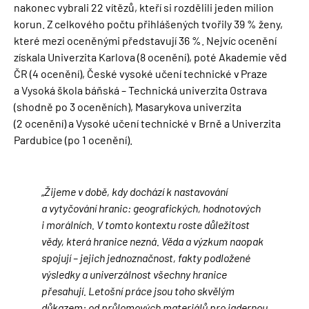
nakonec vybrali 22 vítězů, kteří si rozdělili jeden milion
korun. Z celkového počtu přihlášených tvořily 39 % ženy,
které mezi oceněnými představují 36 %. Nejvíc ocenění
získala Univerzita Karlova (8 ocenění), poté Akademie věd
ČR (4 ocenění), České vysoké učení technické v Praze
a Vysoká škola báňská – Technická univerzita Ostrava
(shodně po 3 oceněních), Masarykova univerzita
(2 ocenění) a Vysoké učení technické v Brně a Univerzita
Pardubice (po 1 ocenění).
„
Žijeme v době, kdy dochází k nastavování
a vytyčování hranic: geografických, hodnotových
i morálních. V tomto kontextu roste důležitost
vědy, která hranice nezná. Věda a výzkum naopak
spojují – jejich jednoznačnost, fakty podložené
výsledky a univerzálnost všechny hranice
přesahují. Letošní práce jsou toho skvělým
důkazem: od průlomových materiálů pro jadernou