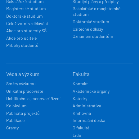
Bakalářské studium
Studijní plány a předpisy
Magisterské studium
Bakalářské a magisterské
studium
Doktorské studium
Doktorské studium
Celoživotní vzdělávání
Užitečné odkazy
Akce pro studenty SŠ
Oznámení studentům
Akce pro učitele
Příběhy studentů
Věda a výzkum
Fakulta
Směry výzkumu
Kontakt
Unikátní pracoviště
Akademické orgány
Habilitační a jmenovací řízení
Katedry
Kolokvium
Administrativa
Publicita projektů
Knihovna
Publikace
Informační deska
Granty
O fakultě
Lidé