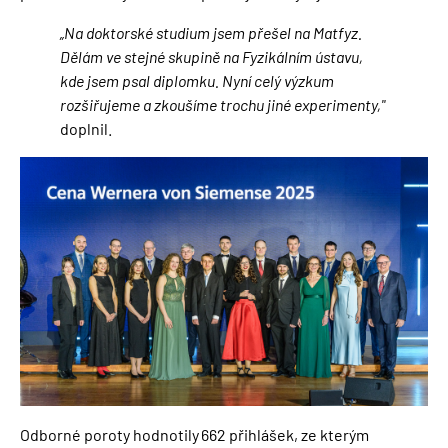
„
Na doktorské studium jsem přešel na Matfyz.
Dělám ve stejné skupině na Fyzikálním ústavu,
kde jsem psal diplomku. Nyní celý výzkum
rozšiřujeme a zkoušíme trochu jiné experimenty,"
doplnil.
Obrázek
Odborné poroty hodnotily 662 přihlášek, ze kterým