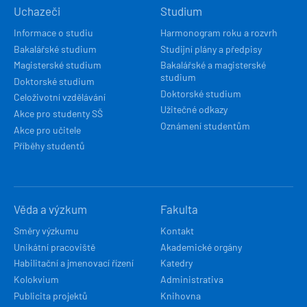
Uchazeči
Studium
NAVIGACE
Informace o studiu
Harmonogram roku a rozvrh
Bakalářské studium
Studijní plány a předpisy
Magisterské studium
Bakalářské a magisterské
studium
Doktorské studium
Doktorské studium
Celoživotní vzdělávání
Užitečné odkazy
Akce pro studenty SŠ
Oznámení studentům
Akce pro učitele
Příběhy studentů
Věda a výzkum
Fakulta
Směry výzkumu
Kontakt
Unikátní pracoviště
Akademické orgány
Habilitační a jmenovací řízení
Katedry
Kolokvium
Administrativa
Publicita projektů
Knihovna