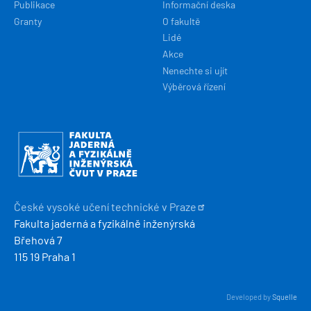
Publikace
Informační deska
Granty
O fakultě
Lidé
Akce
Nenechte si ujít
Výběrová řízení
Obrázek
České vysoké učení technické v
Praze
Fakulta jaderná a fyzikálně inženýrská
Břehová 7
115 19 Praha 1
Developed by
Squelle