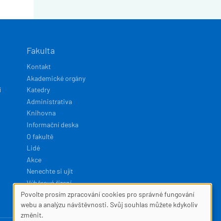
Fakulta
Kontakt
Akademické orgány
í
Katedry
Administrativa
Knihovna
Informační deska
O fakultě
Lidé
Akce
Nenechte si ujít
Výběrová řízení
Povolte prosím zpracování cookies pro správné fungování
SOUBORY
webu a analýzu návštěvnosti. Svůj souhlas můžete kdykoliv
Developed by
Squelle
změnit.
COOKIES