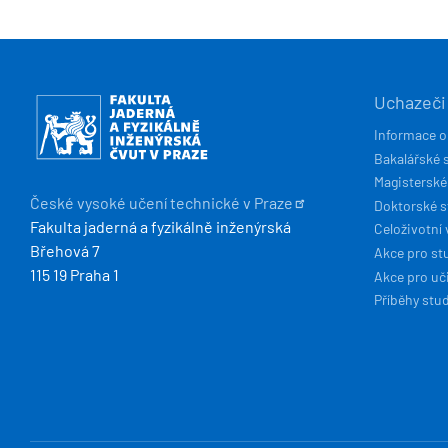
HLAVN
Obrázek
Uchazeči
NAVIG
Informace o
Bakalářské 
Magisterské
České vysoké učení technické v
Praze
Doktorské 
Fakulta jaderná a fyzikálně inženýrská
Celoživotní 
Břehová 7
Akce pro st
115 19 Praha 1
Akce pro uči
Příběhy stu