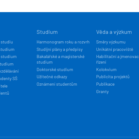
Í
Studium
Věda a výzkum
ACE
 studiu
Harmonogram roku a rozvrh
Směry výzkumu
studium
Studijní plány a předpisy
Unikátní pracoviště
 studium
Bakalářské a magisterské
Habilitační a jmenovac
studium
řízení
studium
Doktorské studium
Kolokvium
vzdělávání
Užitečné odkazy
Publicita projektů
udenty SŠ
Oznámení studentům
Publikace
tele
Granty
dentů