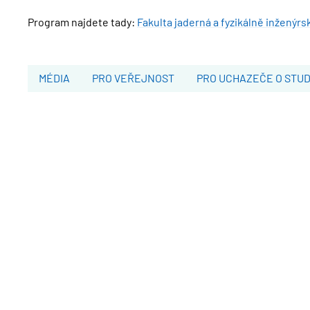
Program najdete tady:
Fakulta jaderná a fyzikálně inženýrs
MÉDIA
PRO VEŘEJNOST
PRO UCHAZEČE O STU