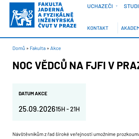
VÍTEJTE
Přejít
UCHAZEČI
STUD
k
hlavnímu
obsahu
KONTAKT
AKADEM
DROBEČKOVÁ
Domů
Fakulta
Akce
NAVIGACE
NOC VĚDCŮ NA FJFI V PRA
DATUM AKCE
25.09.2026
15H
-
21H
Návštěvníkům z řad široké veřejnosti umožníme prozkoumat p