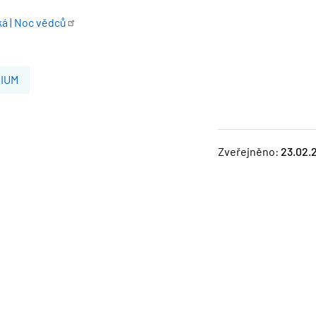
ká | Noc
vědců
DIUM
Zveřejněno:
23.02.