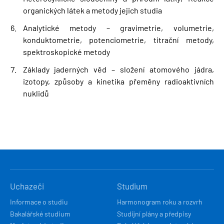
organických látek a metody jejich studia
Analytické metody – gravimetrie, volumetrie,
konduktometrie, potenciometrie, titrační metody,
spektroskopické metody
Základy jaderných věd – složení atomového jádra,
izotopy, způsoby a kinetika přeměny radioaktivních
nuklidů
HLAVNÍ
Uchazeči
Studium
NAVIGACE
Informace o studiu
Harmonogram roku a rozvrh
Bakalářské studium
Studijní plány a předpisy