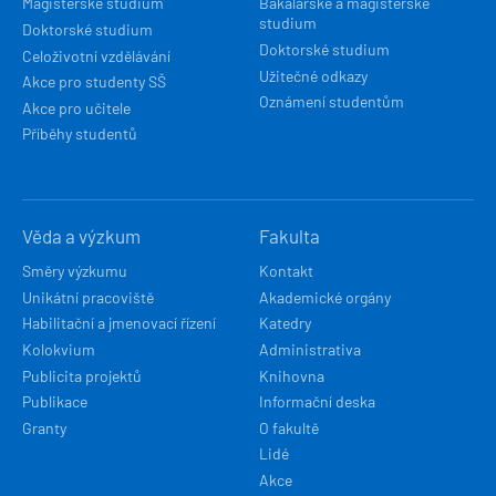
Magisterské studium
Bakalářské a magisterské
studium
Doktorské studium
Doktorské studium
Celoživotní vzdělávání
Užitečné odkazy
Akce pro studenty SŠ
Oznámení studentům
Akce pro učitele
Příběhy studentů
Věda a výzkum
Fakulta
Směry výzkumu
Kontakt
Unikátní pracoviště
Akademické orgány
Habilitační a jmenovací řízení
Katedry
Kolokvium
Administrativa
Publicita projektů
Knihovna
Publikace
Informační deska
Granty
O fakultě
Lidé
Akce