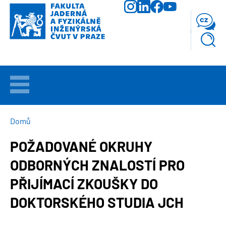
Přejít
k
cz
hlavnímu
obsahu
VÍTEJTE
UCHAZEČI
DROBEČKOVÁ
Domů
NAVIGACE
POŽADOVANÉ OKRUHY
STUDIUM
ODBORNÝCH ZNALOSTÍ PRO
VĚDA
PŘIJÍMACÍ ZKOUŠKY DO
A
VÝZKUM
DOKTORSKÉHO STUDIA JCH
FAKULTA