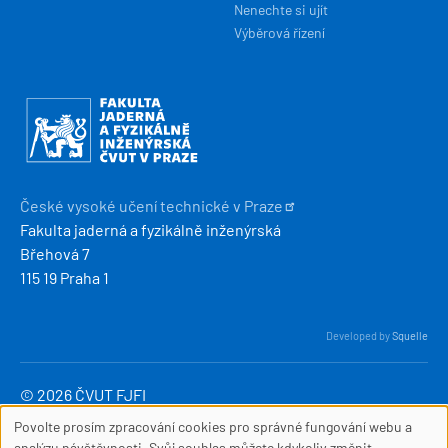
Nenechte si ujít
Výběrová řízení
Obrázek
České vysoké učení technické v
Praze
Fakulta jaderná a fyzikálně inženýrská
Břehová 7
115 19 Praha 1
Developed by
Squelle
© 2026 ČVUT FJFI
webmaster
[at]
fjfi
.
cvut
.
cz
Povolte prosím zpracování cookies pro správné fungování webu a
SOUBORY
(webmaster[at]fjfi[dot]cvut[dot]cz)
analýzu návštěvnosti. Svůj souhlas můžete kdykoliv změnit.