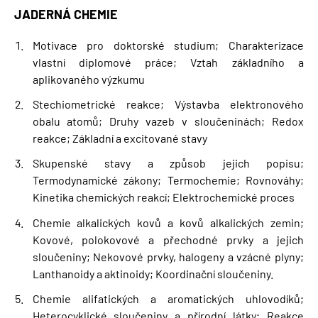
JADERNÁ CHEMIE
Motivace pro doktorské studium; Charakterizace
vlastní diplomové práce; Vztah základního a
aplikovaného výzkumu
Stechiometrické reakce; Výstavba elektronového
obalu atomů; Druhy vazeb v sloučeninách; Redox
reakce; Základní a excitované stavy
Skupenské stavy a způsob jejich popisu;
Termodynamické zákony; Termochemie; Rovnováhy;
Kinetika chemických reakcí; Elektrochemické proces
Chemie alkalických kovů a kovů alkalických zemin;
Kovové, polokovové a přechodné prvky a jejich
sloučeniny; Nekovové prvky, halogeny a vzácné plyny;
Lanthanoidy a aktinoidy; Koordinační sloučeniny.
Chemie alifatických a aromatických uhlovodíků;
Heterocyklické sloučeniny a přírodní látky; Reakce