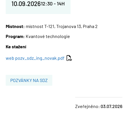
10.09.2026
12:30
-
14H
Místnost:
místnost T-121, Trojanova 13, Praha 2
Program:
Kvantové technologie
Ke stažení
Document
web pozv_sdz_ing_novak.pdf
POZVÁNKY NA SDZ
Zveřejněno:
03.07.2026