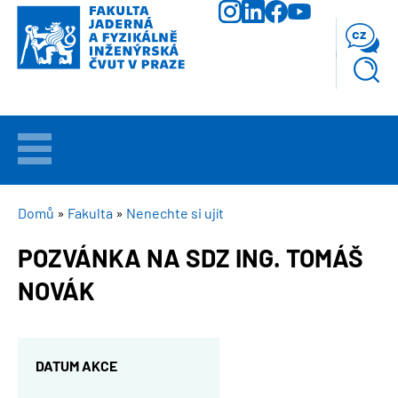
Přejít
k
cz
hlavnímu
obsahu
VÍTEJTE
UCHAZEČI
DROBEČKOVÁ
Domů
Fakulta
Nenechte si ujít
NAVIGACE
POZVÁNKA NA SDZ ING. TOMÁŠ
STUDIUM
NOVÁK
VĚDA
A
VÝZKUM
DATUM AKCE
FAKULTA