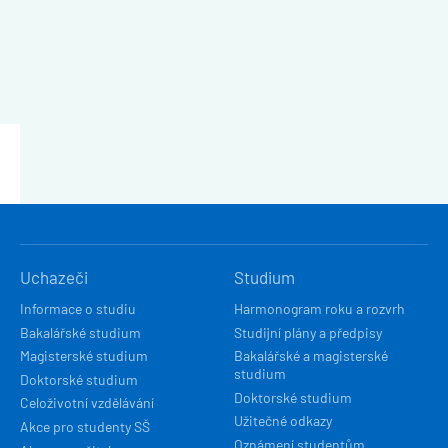
HLAVNÍ
Uchazeči
Studium
NAVIGACE
Informace o studiu
Harmonogram roku a rozvrh
Bakalářské studium
Studijní plány a předpisy
Magisterské studium
Bakalářské a magisterské
studium
Doktorské studium
Doktorské studium
Celoživotní vzdělávání
Užitečné odkazy
Akce pro studenty SŠ
Oznámení studentům