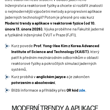
inženýrství a reaktorové fyziky a chcete si rozšířit znalosti
o nejmodernější výpočetní metody a progresivní aplikace
jaderných technologií? Potom je přesně pro vás kurz
Moderní trendy a aplikace v reaktorové fyzice (od 10.
února 13. února 2026).
Výuka proběhne na Fakultě jaderné
a fyzikálně inženýrské ČVUT v Praze (FJFI).
Kurz povede
Prof. Yong-Hee Kim z Korea Advanced
Institute of Science and Technology (KAIST)
, který
patří k předním mezinárodním odborníkům v oblasti
reaktorové fyziky a pokročilých simulací jaderných
systémů.
Kurz probíhá v
anglickém jazyce
a je zakončen
potvrzením o absolvování
.
Bližší informace a přihlášky přes
QR kód
zde
.
Obrázek