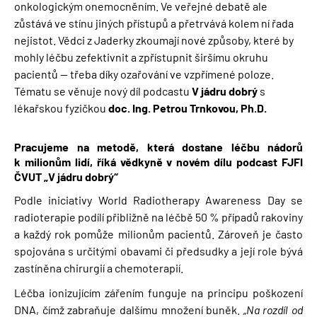
onkologickým onemocněním. Ve veřejné debatě ale
zůstává ve stínu jiných přístupů a přetrvává kolem ní řada
nejistot. Vědci z Jaderky zkoumají nové způsoby, které by
mohly léčbu zefektivnit a zpřístupnit širšímu okruhu
pacientů — třeba díky ozařování ve vzpřímené poloze.
Tématu se věnuje nový díl podcastu
V jádru dobrý
s
lékařskou fyzičkou
doc. Ing. Petrou Trnkovou, Ph.D.
Pracujeme na metodě, která dostane léčbu nádorů
k milionům lidí, říká vědkyně v novém dílu podcast FJFI
ČVUT „V jádru dobrý“
Podle iniciativy World Radiotherapy Awareness Day se
radioterapie podílí přibližně na léčbě 50 % případů rakoviny
a každý rok pomůže milionům pacientů. Zároveň je často
spojována s určitými obavami či předsudky a její role bývá
zastíněna chirurgií a chemoterapií.
Léčba ionizujícím zářením funguje na principu poškození
DNA, čímž zabraňuje dalšímu množení buněk.
„Na rozdíl od