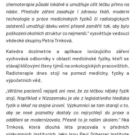
chemoterapie působí lokálně a umožňuje cílit léčbu přímo na
nádor. Přestože záření zasahuje i zdravou tkáň, moderní
technologie a práce medicínských fyziků či radiologických
asistentů umožňují dávku velmi přesně zaměřit tak, aby bylo
poškození okolních struktur co nejmenší,“
vysvětluje vedoucí
vědecké skupiny Petra Trnková.
Katedra dozimetrie a aplikace ionizujícího záření
vychovává odborníky v oblasti medicínské fyziky, kteří se
stávají klíčovými členy týmů na onkologických pracovištích.
Radioterapie dnes stojí na pomezí medicíny, fyziky a
výpočetních věd.
„Většina pacientů nejspíš ani neví, že za léčbou nějaký fyzik
stojí. Například v Nizozemsku je ale z legislativního hlediska
fyzik a lékař na stejné úrovni. Výzkumníci se tam starají o to,
aby se nové poznatky dostaly co nejrychleji do praxe a
oddělení se modernizovala. Přesně to je naším úkolem,“
říká
Trnková, která dlouhá léta pracovala v předních
výzkumných institucích, jako jsou Paul Scherrer Institute