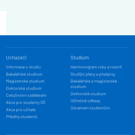
HLAVNÍ
Uchazeči
Studium
NAVIGACE
Informace o studiu
Harmonogram roku a rozvrh
Bakalářské studium
Studijní plány a předpisy
Magisterské studium
Bakalářské a magisterské
studium
Doktorské studium
Doktorské studium
Celoživotní vzdělávání
Užitečné odkazy
Akce pro studenty SŠ
Oznámení studentům
Akce pro učitele
Příběhy studentů