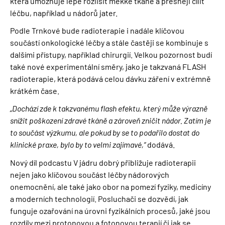
která umožňuje lépe rozlišit měkké tkáně a přesněji cílit
léčbu, například u nádorů jater.
Podle Trnkové bude radioterapie i nadále klíčovou
součástí onkologické léčby a stále častěji se kombinuje s
dalšími přístupy, například chirurgií. Velkou pozornost budí
také nové experimentální směry, jako je takzvaná FLASH
radioterapie, která podává celou dávku záření v extrémně
krátkém čase.
„Dochází zde k takzvanému flash efektu, který může výrazně
snížit poškození zdravé tkáně a zároveň zničit nádor. Zatím je
to součást výzkumu, ale pokud by se to podařilo dostat do
klinické praxe, bylo by to velmi zajímavé,“
dodává.
Nový díl podcastu V jádru dobrý přibližuje radioterapii
nejen jako klíčovou součást léčby nádorových
onemocnění, ale také jako obor na pomezí fyziky, medicíny
a moderních technologií. Posluchači se dozvědí, jak
funguje ozařování na úrovni fyzikálních procesů, jaké jsou
rozdíly mezi protonovou a fotonovou terapií či jak se