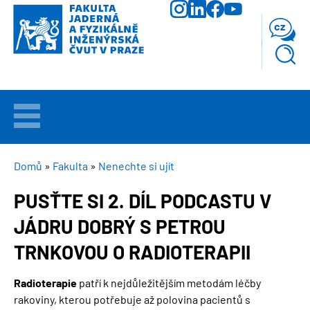
Přejít
k
cz
hlavnímu
obsahu
VÍTEJTE
UCHAZEČI
DROBEČKOVÁ
Domů
Fakulta
Nenechte si ujít
NAVIGACE
PUSŤTE SI 2. DÍL PODCASTU V
STUDIUM
JÁDRU DOBRÝ S PETROU
VĚDA
TRNKOVOU O RADIOTERAPII
A
VÝZKUM
Radioterapie
patří k nejdůležitějším metodám léčby
rakoviny, kterou potřebuje až polovina pacientů s
FAKULTA