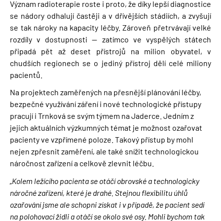
Význam radioterapie roste i proto, že díky lepší diagnostice
se nádory odhalují častěji a v dřívějších stádiích, a zvyšují
se tak nároky na kapacity léčby. Zároveň přetrvávají velké
rozdíly v dostupnosti — zatímco ve vyspělých státech
připadá pět až deset přístrojů na milion obyvatel, v
chudších regionech se o jediný přístroj dělí celé miliony
pacientů.
Na projektech zaměřených na přesnější plánování léčby,
bezpečné využívání záření i nové technologické přístupy
pracují i Trnková se svým týmem na Jaderce. Jedním z
jejich aktuálních výzkumných témat je možnost ozařovat
pacienty ve vzpřímené poloze. Takový přístup by mohl
nejen zpřesnit zaměření, ale také snížit technologickou
náročnost zařízení a celkově zlevnit léčbu.
„Kolem ležícího pacienta se otáčí obrovské a technologicky
náročné zařízení, které je drahé. Stejnou flexibilitu úhlů
ozařování jsme ale schopni získat i v případě, že pacient sedí
na polohovací židli a otáčí se okolo své osy. Mohli bychom tak