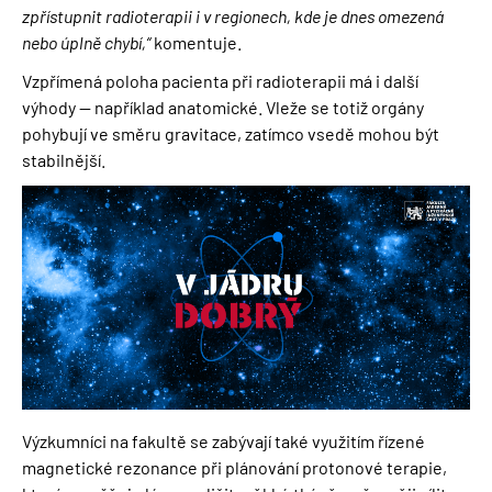
zpřístupnit radioterapii i v regionech, kde je dnes omezená
nebo úplně chybí,“
komentuje.
Vzpřímená poloha pacienta při radioterapii má i další
výhody — například anatomické. Vleže se totiž orgány
pohybují ve směru gravitace, zatímco vsedě mohou být
stabilnější.
Obrázek
Výzkumníci na fakultě se zabývají také využitím řízené
magnetické rezonance při plánování protonové terapie,