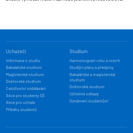
HLAVNÍ
Uchazeči
Studium
NAVIGACE
Informace o studiu
Harmonogram roku a rozvrh
Bakalářské studium
Studijní plány a předpisy
Magisterské studium
Bakalářské a magisterské
studium
Doktorské studium
Doktorské studium
Celoživotní vzdělávání
Užitečné odkazy
Akce pro studenty SŠ
Oznámení studentům
Akce pro učitele
Příběhy studentů