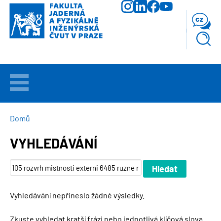
Přejít
k
cz
hlavnímu
obsahu
VÍTEJTE
UCHAZEČI
DROBEČKOVÁ
Domů
NAVIGACE
VYHLEDÁVÁNÍ
STUDIUM
VĚDA
A
VÝZKUM
Vyhledávání nepřineslo žádné výsledky.
FAKULTA
Zkuste vyhledat kratší frázi nebo jednotlivá klíčová slova.