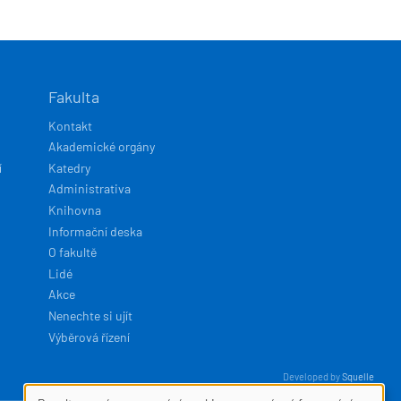
Fakulta
Kontakt
Akademické orgány
í
Katedry
Administrativa
Knihovna
Informační deska
O fakultě
Lidé
Akce
Nenechte si ujít
Výběrová řízení
Developed by
Squelle