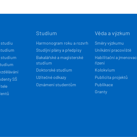
Í
Studium
Věda a výzkum
ACE
 studiu
Harmonogram roku a rozvrh
Směry výzkumu
studium
Studijní plány a předpisy
Unikátní pracoviště
 studium
Bakalářské a magisterské
Habilitační a jmenovac
studium
řízení
studium
Doktorské studium
Kolokvium
vzdělávání
Užitečné odkazy
Publicita projektů
udenty SŠ
Oznámení studentům
Publikace
tele
Granty
dentů