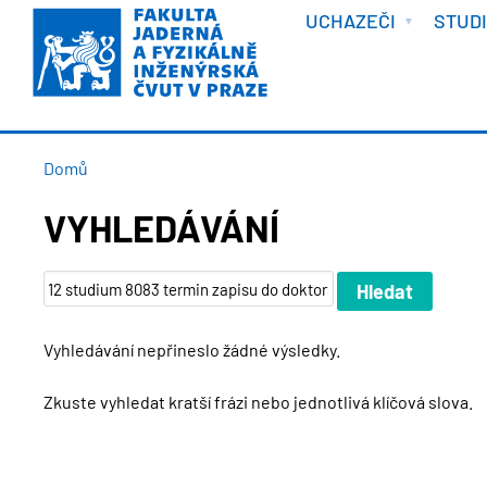
VÍTEJTE
Přejít
UCHAZEČI
STUD
k
hlavnímu
obsahu
DROBEČKOVÁ
Domů
NAVIGACE
VYHLEDÁVÁNÍ
Vyhledávání nepřineslo žádné výsledky.
Zkuste vyhledat kratší frázi nebo jednotlivá klíčová slova.