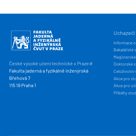
HLAVN
Obrázek
Uchazeči
NAVIG
Informace o
Bakalářské 
Magisterské
České vysoké učení technické v
Praze
Doktorské 
Fakulta jaderná a fyzikálně inženýrská
Celoživotní 
Břehová 7
Akce pro st
115 19 Praha 1
Akce pro uči
Příběhy stu