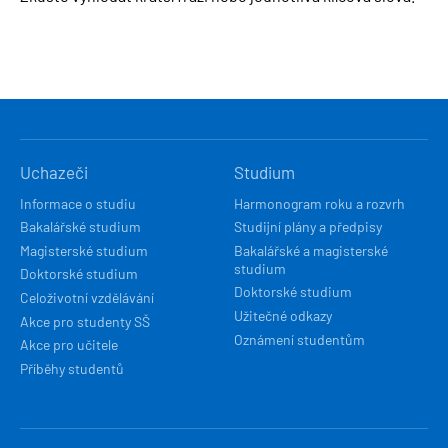
HLAVNÍ
Uchazeči
Studium
NAVIGACE
Informace o studiu
Harmonogram roku a rozvrh
Bakalářské studium
Studijní plány a předpisy
Magisterské studium
Bakalářské a magisterské
studium
Doktorské studium
Doktorské studium
Celoživotní vzdělávání
Užitečné odkazy
Akce pro studenty SŠ
Oznámení studentům
Akce pro učitele
Příběhy studentů