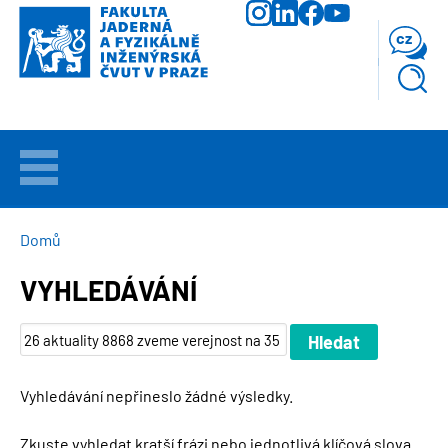
Přejít
k
cz
hlavnímu
obsahu
VÍTEJTE
UCHAZEČI
DROBEČKOVÁ
Domů
NAVIGACE
VYHLEDÁVÁNÍ
STUDIUM
VĚDA
A
VÝZKUM
Vyhledávání nepřineslo žádné výsledky.
FAKULTA
Zkuste vyhledat kratší frázi nebo jednotlivá klíčová slova.