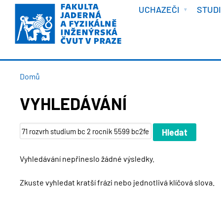
VÍTEJTE
Přejít
UCHAZEČI
STUD
k
hlavnímu
obsahu
DROBEČKOVÁ
Domů
NAVIGACE
VYHLEDÁVÁNÍ
Vyhledávání nepřineslo žádné výsledky.
Zkuste vyhledat kratší frázi nebo jednotlivá klíčová slova.