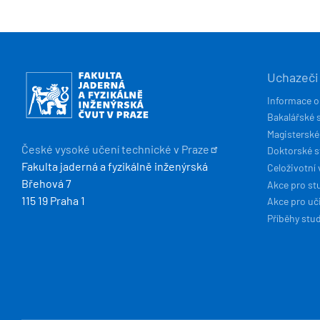
HLAVN
Obrázek
Uchazeči
NAVIG
Informace o
Bakalářské 
Magisterské
České vysoké učení technické v
Praze
Doktorské 
Fakulta jaderná a fyzikálně inženýrská
Celoživotní 
Břehová 7
Akce pro st
115 19 Praha 1
Akce pro uči
Příběhy stu