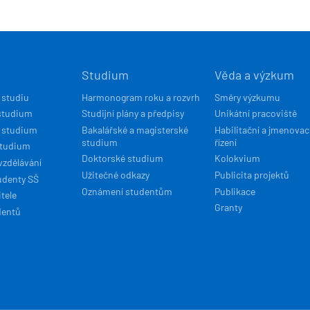
Í
Studium
Věda a výzkum
ACE
 studiu
Harmonogram roku a rozvrh
Směry výzkumu
studium
Studijní plány a předpisy
Unikátní pracoviště
 studium
Bakalářské a magisterské
Habilitační a jmenovac
studium
řízení
studium
Doktorské studium
Kolokvium
vzdělávání
Užitečné odkazy
Publicita projektů
udenty SŠ
Oznámení studentům
Publikace
tele
Granty
dentů