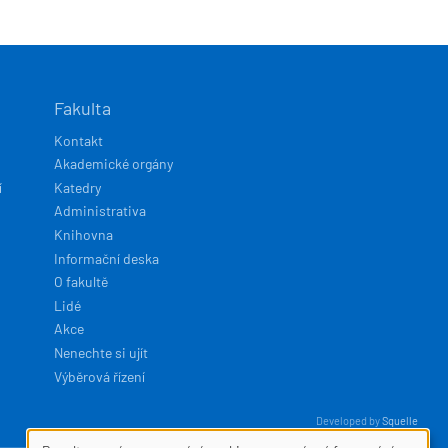
Fakulta
Kontakt
Akademické orgány
í
Katedry
Administrativa
Knihovna
Informační deska
O fakultě
Lidé
Akce
Nenechte si ujít
Výběrová řízení
Developed by
Squelle