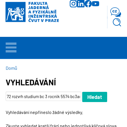
Přejít
k
cz
hlavnímu
obsahu
VÍTEJTE
UCHAZEČI
DROBEČKOVÁ
Domů
NAVIGACE
VYHLEDÁVÁNÍ
STUDIUM
VĚDA
A
VÝZKUM
Vyhledávání nepřineslo žádné výsledky.
FAKULTA
Zkuste vyhledat kratší frázi nebo jednotlivá klíčová slova.