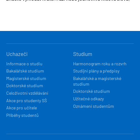
HLAVNÍ
Uchazeči
Studium
NAVIGACE
Informace o studiu
Harmonogram roku a rozvrh
Bakalářské studium
Studijní plány a předpisy
Magisterské studium
Bakalářské a magisterské
studium
Doktorské studium
Doktorské studium
Celoživotní vzdělávání
Užitečné odkazy
Akce pro studenty SŠ
Oznámení studentům
Akce pro učitele
Příběhy studentů