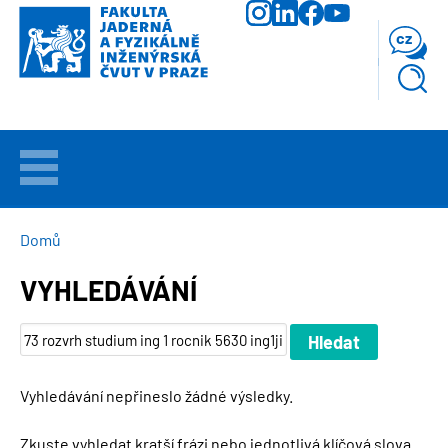
Přejít
k
cz
hlavnímu
obsahu
VÍTEJTE
UCHAZEČI
DROBEČKOVÁ
Domů
NAVIGACE
VYHLEDÁVÁNÍ
STUDIUM
VĚDA
A
VÝZKUM
Vyhledávání nepřineslo žádné výsledky.
FAKULTA
Zkuste vyhledat kratší frázi nebo jednotlivá klíčová slova.