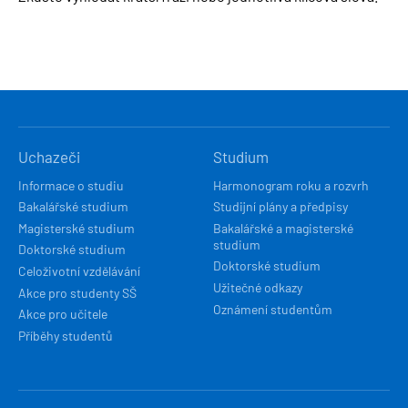
HLAVNÍ
Uchazeči
Studium
NAVIGACE
Informace o studiu
Harmonogram roku a rozvrh
Bakalářské studium
Studijní plány a předpisy
Magisterské studium
Bakalářské a magisterské
studium
Doktorské studium
Doktorské studium
Celoživotní vzdělávání
Užitečné odkazy
Akce pro studenty SŠ
Oznámení studentům
Akce pro učitele
Příběhy studentů