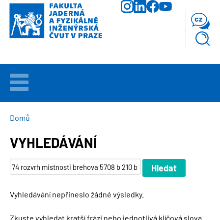
Přejít
k
cz
hlavnímu
obsahu
VÍTEJTE
UCHAZEČI
DROBEČKOVÁ
Domů
NAVIGACE
VYHLEDÁVÁNÍ
STUDIUM
VĚDA
A
VÝZKUM
Vyhledávání nepřineslo žádné výsledky.
FAKULTA
Zkuste vyhledat kratší frázi nebo jednotlivá klíčová slova.