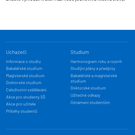
HLAVNÍ
Uchazeči
Studium
NAVIGACE
Informace o studiu
Harmonogram roku a rozvrh
Bakalářské studium
Studijní plány a předpisy
Magisterské studium
Bakalářské a magisterské
studium
Doktorské studium
Doktorské studium
Celoživotní vzdělávání
Užitečné odkazy
Akce pro studenty SŠ
Oznámení studentům
Akce pro učitele
Příběhy studentů