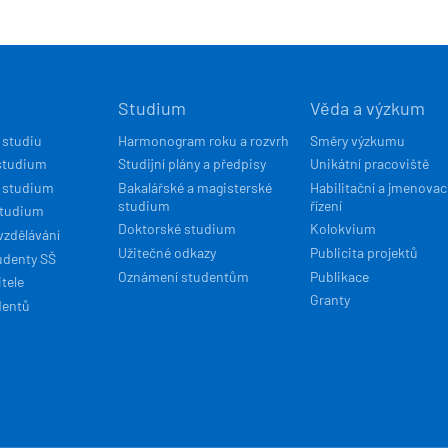
Í
Studium
Věda a výzkum
ACE
 studiu
Harmonogram roku a rozvrh
Směry výzkumu
studium
Studijní plány a předpisy
Unikátní pracoviště
 studium
Bakalářské a magisterské
Habilitační a jmenovac
studium
řízení
studium
Doktorské studium
Kolokvium
vzdělávání
Užitečné odkazy
Publicita projektů
udenty SŠ
Oznámení studentům
Publikace
tele
Granty
dentů