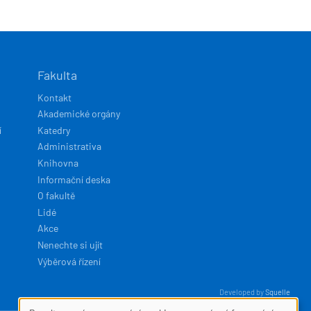
Fakulta
Kontakt
Akademické orgány
í
Katedry
Administrativa
Knihovna
Informační deska
O fakultě
Lidé
Akce
Nenechte si ujít
Výběrová řízení
Developed by
Squelle