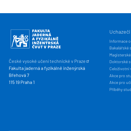
HLAVN
Obrázek
Uchazeči
NAVIG
Informace o
Bakalářské 
Magisterské
České vysoké učení technické v
Praze
Doktorské 
Fakulta jaderná a fyzikálně inženýrská
Celoživotní 
Břehová 7
Akce pro st
115 19 Praha 1
Akce pro uči
Příběhy stu