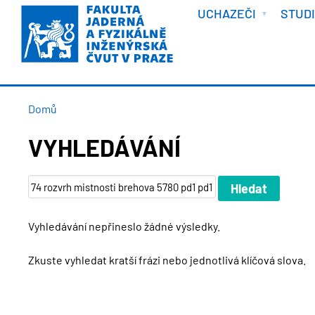
VÍTEJTE
Přejít
UCHAZEČI
STUD
k
hlavnímu
obsahu
DROBEČKOVÁ
Domů
NAVIGACE
VYHLEDÁVÁNÍ
Vyhledávání nepřineslo žádné výsledky.
Zkuste vyhledat kratší frázi nebo jednotlivá klíčová slova.