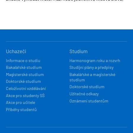
HLAVNÍ
Uchazeči
Studium
NAVIGACE
Informace o studiu
Harmonogram roku a rozvrh
Bakalářské studium
Studijní plány a předpisy
Magisterské studium
Bakalářské a magisterské
studium
Doktorské studium
Doktorské studium
Celoživotní vzdělávání
Užitečné odkazy
Akce pro studenty SŠ
Oznámení studentům
Akce pro učitele
Příběhy studentů