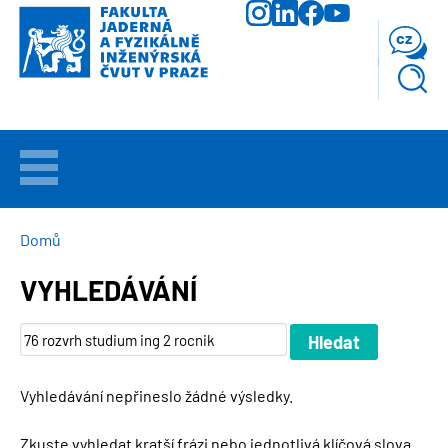
Přejít
k
cz
hlavnímu
obsahu
VÍTEJTE
UCHAZEČI
DROBEČKOVÁ
Domů
NAVIGACE
VYHLEDÁVÁNÍ
STUDIUM
VĚDA
A
VÝZKUM
Vyhledávání nepřineslo žádné výsledky.
FAKULTA
Zkuste vyhledat kratší frázi nebo jednotlivá klíčová slova.