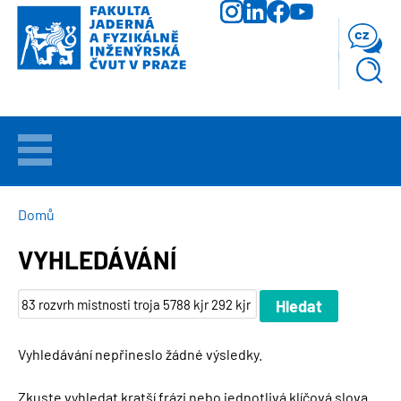
Přejít
k
cz
hlavnímu
obsahu
VÍTEJTE
UCHAZEČI
DROBEČKOVÁ
Domů
NAVIGACE
VYHLEDÁVÁNÍ
STUDIUM
VĚDA
A
VÝZKUM
Vyhledávání nepřineslo žádné výsledky.
FAKULTA
Zkuste vyhledat kratší frázi nebo jednotlivá klíčová slova.