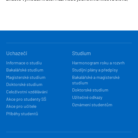
HLAVNÍ
Uchazeči
Studium
NAVIGACE
Informace o studiu
Harmonogram roku a rozvrh
Bakalářské studium
Studijní plány a předpisy
Magisterské studium
Bakalářské a magisterské
studium
Doktorské studium
Doktorské studium
Celoživotní vzdělávání
Užitečné odkazy
Akce pro studenty SŠ
Oznámení studentům
Akce pro učitele
Příběhy studentů