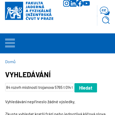
Přejít
k
cz
hlavnímu
obsahu
VÍTEJTE
UCHAZEČI
DROBEČKOVÁ
Domů
NAVIGACE
VYHLEDÁVÁNÍ
STUDIUM
VĚDA
A
VÝZKUM
Vyhledávání nepřineslo žádné výsledky.
FAKULTA
Zkuste vyhledat kratší frázi nebo jednotlivá klíčová slova.