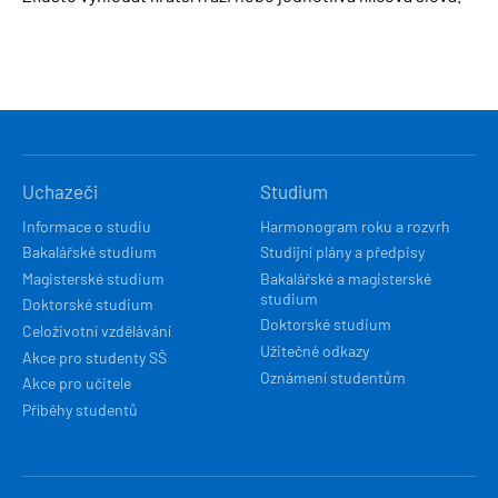
HLAVNÍ
Uchazeči
Studium
NAVIGACE
Informace o studiu
Harmonogram roku a rozvrh
Bakalářské studium
Studijní plány a předpisy
Magisterské studium
Bakalářské a magisterské
studium
Doktorské studium
Doktorské studium
Celoživotní vzdělávání
Užitečné odkazy
Akce pro studenty SŠ
Oznámení studentům
Akce pro učitele
Příběhy studentů