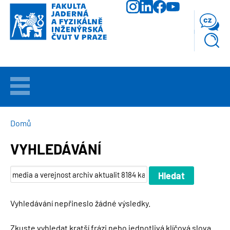
Přejít
k
cz
hlavnímu
obsahu
VÍTEJTE
UCHAZEČI
DROBEČKOVÁ
Domů
NAVIGACE
VYHLEDÁVÁNÍ
STUDIUM
VĚDA
A
VÝZKUM
Vyhledávání nepřineslo žádné výsledky.
FAKULTA
Zkuste vyhledat kratší frázi nebo jednotlivá klíčová slova.