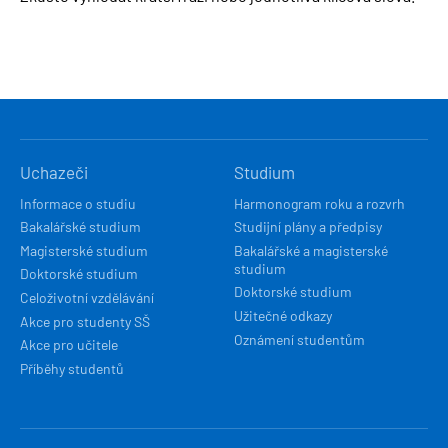
HLAVNÍ
Uchazeči
Studium
NAVIGACE
Informace o studiu
Harmonogram roku a rozvrh
Bakalářské studium
Studijní plány a předpisy
Magisterské studium
Bakalářské a magisterské
studium
Doktorské studium
Doktorské studium
Celoživotní vzdělávání
Užitečné odkazy
Akce pro studenty SŠ
Oznámení studentům
Akce pro učitele
Příběhy studentů