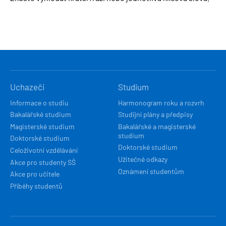
HLAVNÍ
Uchazeči
Studium
NAVIGACE
Informace o studiu
Harmonogram roku a rozvrh
Bakalářské studium
Studijní plány a předpisy
Magisterské studium
Bakalářské a magisterské
studium
Doktorské studium
Doktorské studium
Celoživotní vzdělávání
Užitečné odkazy
Akce pro studenty SŠ
Oznámení studentům
Akce pro učitele
Příběhy studentů