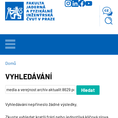
Přejít
k
cz
hlavnímu
obsahu
VÍTEJTE
UCHAZEČI
DROBEČKOVÁ
Domů
NAVIGACE
VYHLEDÁVÁNÍ
STUDIUM
VĚDA
A
VÝZKUM
Vyhledávání nepřineslo žádné výsledky.
FAKULTA
Zkuste vyhledat kratší frázi nebo jednotlivá klíčová slova.