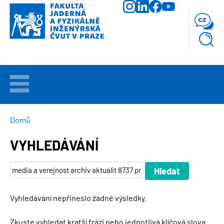
Přejít
k
cz
hlavnímu
obsahu
VÍTEJTE
UCHAZEČI
DROBEČKOVÁ
Domů
NAVIGACE
VYHLEDÁVÁNÍ
STUDIUM
VĚDA
A
VÝZKUM
Vyhledávání nepřineslo žádné výsledky.
FAKULTA
Zkuste vyhledat kratší frázi nebo jednotlivá klíčová slova.