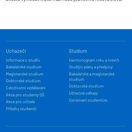
HLAVNÍ
Uchazeči
Studium
NAVIGACE
Informace o studiu
Harmonogram roku a rozvrh
Bakalářské studium
Studijní plány a předpisy
Magisterské studium
Bakalářské a magisterské
studium
Doktorské studium
Doktorské studium
Celoživotní vzdělávání
Užitečné odkazy
Akce pro studenty SŠ
Oznámení studentům
Akce pro učitele
Příběhy studentů