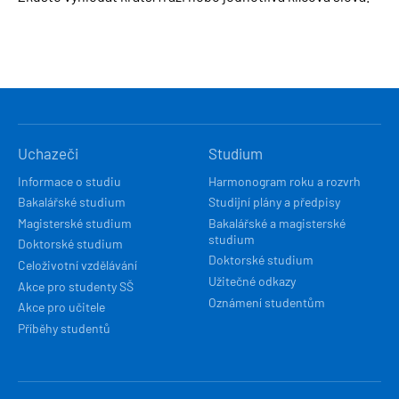
HLAVNÍ
Uchazeči
Studium
NAVIGACE
Informace o studiu
Harmonogram roku a rozvrh
Bakalářské studium
Studijní plány a předpisy
Magisterské studium
Bakalářské a magisterské
studium
Doktorské studium
Doktorské studium
Celoživotní vzdělávání
Užitečné odkazy
Akce pro studenty SŠ
Oznámení studentům
Akce pro učitele
Příběhy studentů