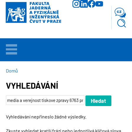
Přejít
k
cz
hlavnímu
obsahu
VÍTEJTE
UCHAZEČI
DROBEČKOVÁ
Domů
NAVIGACE
VYHLEDÁVÁNÍ
STUDIUM
VĚDA
A
VÝZKUM
Vyhledávání nepřineslo žádné výsledky.
FAKULTA
Zkuste vyhledat kratší frázi nebo jednotlivá klíčová slova.