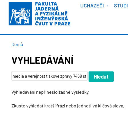
VÍTEJTE
Přejít
UCHAZEČI
STUD
k
hlavnímu
obsahu
DROBEČKOVÁ
Domů
NAVIGACE
VYHLEDÁVÁNÍ
Vyhledávání nepřineslo žádné výsledky.
Zkuste vyhledat kratší frázi nebo jednotlivá klíčová slova.