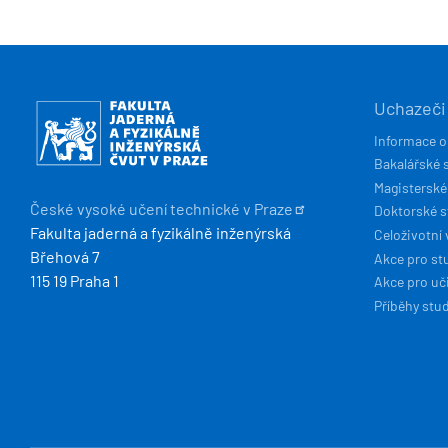
HLAVN
Obrázek
Uchazeči
NAVIG
Informace o
Bakalářské 
Magisterské
České vysoké učení technické v
Praze
Doktorské 
Fakulta jaderná a fyzikálně inženýrská
Celoživotní 
Břehová 7
Akce pro st
115 19 Praha 1
Akce pro uči
Příběhy stu