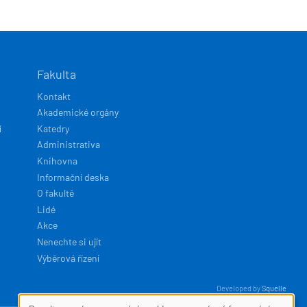
Fakulta
Kontakt
Akademické orgány
í
Katedry
Administrativa
Knihovna
Informační deska
O fakultě
Lidé
Akce
Nenechte si ujít
Výběrová řízení
Developed by
Squelle