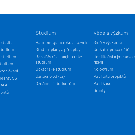
Í
Studium
Věda a výzkum
ACE
 studiu
Harmonogram roku a rozvrh
Směry výzkumu
studium
Studijní plány a předpisy
Unikátní pracoviště
 studium
Bakalářské a magisterské
Habilitační a jmenovac
studium
řízení
studium
Doktorské studium
Kolokvium
vzdělávání
Užitečné odkazy
Publicita projektů
udenty SŠ
Oznámení studentům
Publikace
tele
Granty
dentů