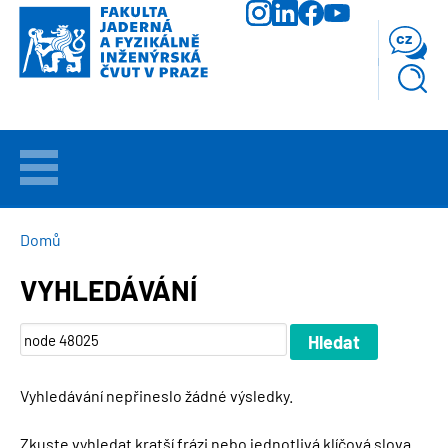
Přejít
k
cz
hlavnímu
obsahu
VÍTEJTE
UCHAZEČI
DROBEČKOVÁ
Domů
NAVIGACE
VYHLEDÁVÁNÍ
STUDIUM
VĚDA
A
VÝZKUM
Vyhledávání nepřineslo žádné výsledky.
FAKULTA
Zkuste vyhledat kratší frázi nebo jednotlivá klíčová slova.