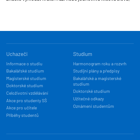
HLAVNÍ
Uchazeči
Studium
NAVIGACE
Informace o studiu
Harmonogram roku a rozvrh
Bakalářské studium
Studijní plány a předpisy
Magisterské studium
Bakalářské a magisterské
studium
Doktorské studium
Doktorské studium
Celoživotní vzdělávání
Užitečné odkazy
Akce pro studenty SŠ
Oznámení studentům
Akce pro učitele
Příběhy studentů