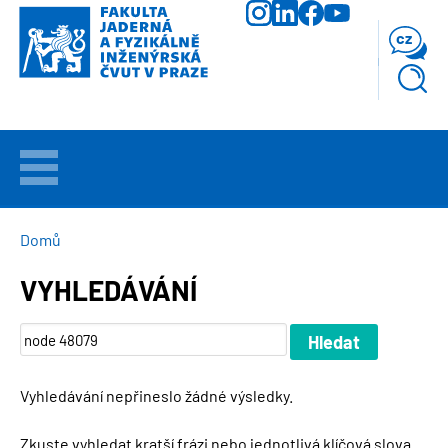
Přejít
k
cz
hlavnímu
obsahu
VÍTEJTE
UCHAZEČI
DROBEČKOVÁ
Domů
NAVIGACE
VYHLEDÁVÁNÍ
STUDIUM
VĚDA
A
VÝZKUM
Vyhledávání nepřineslo žádné výsledky.
FAKULTA
Zkuste vyhledat kratší frázi nebo jednotlivá klíčová slova.