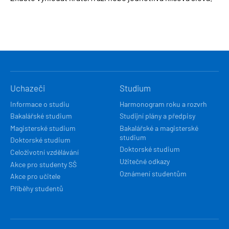
HLAVNÍ
Uchazeči
Studium
NAVIGACE
Informace o studiu
Harmonogram roku a rozvrh
Bakalářské studium
Studijní plány a předpisy
Magisterské studium
Bakalářské a magisterské
studium
Doktorské studium
Doktorské studium
Celoživotní vzdělávání
Užitečné odkazy
Akce pro studenty SŠ
Oznámení studentům
Akce pro učitele
Příběhy studentů