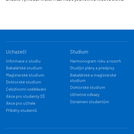
HLAVNÍ
Uchazeči
Studium
NAVIGACE
Informace o studiu
Harmonogram roku a rozvrh
Bakalářské studium
Studijní plány a předpisy
Magisterské studium
Bakalářské a magisterské
studium
Doktorské studium
Doktorské studium
Celoživotní vzdělávání
Užitečné odkazy
Akce pro studenty SŠ
Oznámení studentům
Akce pro učitele
Příběhy studentů