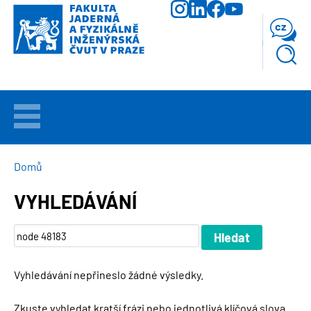
Přejít
k
cz
hlavnímu
obsahu
VÍTEJTE
UCHAZEČI
DROBEČKOVÁ
Domů
NAVIGACE
VYHLEDÁVÁNÍ
STUDIUM
VĚDA
A
VÝZKUM
Vyhledávání nepřineslo žádné výsledky.
FAKULTA
Zkuste vyhledat kratší frázi nebo jednotlivá klíčová slova.