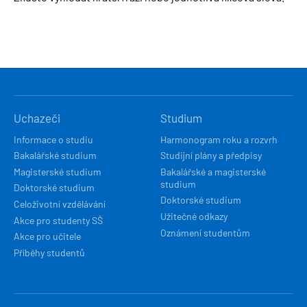
HLAVNÍ
Uchazeči
Studium
NAVIGACE
Informace o studiu
Harmonogram roku a rozvrh
Bakalářské studium
Studijní plány a předpisy
Magisterské studium
Bakalářské a magisterské
studium
Doktorské studium
Doktorské studium
Celoživotní vzdělávání
Užitečné odkazy
Akce pro studenty SŠ
Oznámení studentům
Akce pro učitele
Příběhy studentů