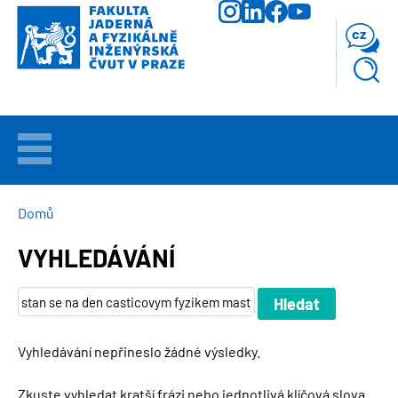
Přejít
k
cz
hlavnímu
obsahu
VÍTEJTE
UCHAZEČI
DROBEČKOVÁ
Domů
NAVIGACE
VYHLEDÁVÁNÍ
STUDIUM
VĚDA
A
VÝZKUM
Vyhledávání nepřineslo žádné výsledky.
FAKULTA
Zkuste vyhledat kratší frázi nebo jednotlivá klíčová slova.