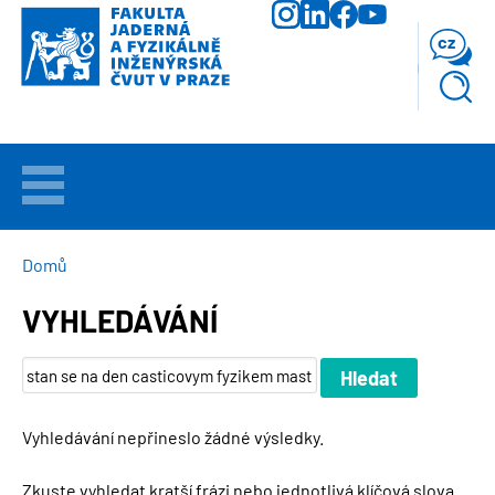
Přejít
k
cz
hlavnímu
obsahu
VÍTEJTE
UCHAZEČI
DROBEČKOVÁ
Domů
NAVIGACE
VYHLEDÁVÁNÍ
STUDIUM
VĚDA
A
VÝZKUM
Vyhledávání nepřineslo žádné výsledky.
FAKULTA
Zkuste vyhledat kratší frázi nebo jednotlivá klíčová slova.