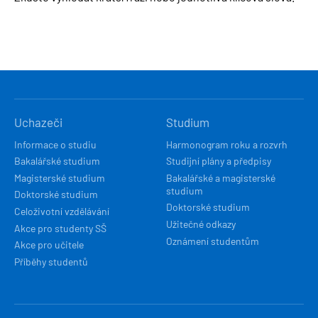
HLAVNÍ
Uchazeči
Studium
NAVIGACE
Informace o studiu
Harmonogram roku a rozvrh
Bakalářské studium
Studijní plány a předpisy
Magisterské studium
Bakalářské a magisterské
studium
Doktorské studium
Doktorské studium
Celoživotní vzdělávání
Užitečné odkazy
Akce pro studenty SŠ
Oznámení studentům
Akce pro učitele
Příběhy studentů