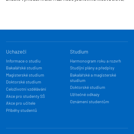
HLAVNÍ
Uchazeči
Studium
NAVIGACE
Informace o studiu
Harmonogram roku a rozvrh
Bakalářské studium
Studijní plány a předpisy
Magisterské studium
Bakalářské a magisterské
studium
Doktorské studium
Doktorské studium
Celoživotní vzdělávání
Užitečné odkazy
Akce pro studenty SŠ
Oznámení studentům
Akce pro učitele
Příběhy studentů