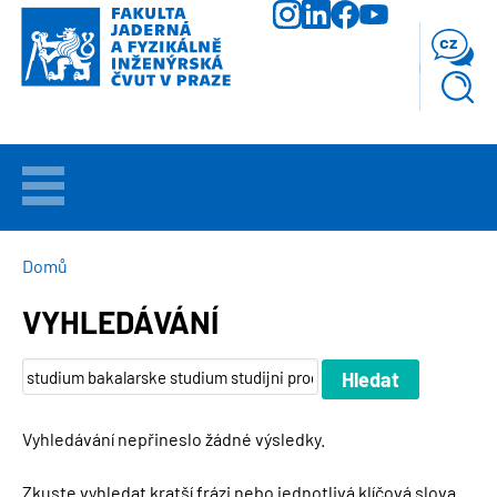
Přejít
k
cz
hlavnímu
obsahu
VÍTEJTE
UCHAZEČI
DROBEČKOVÁ
Domů
NAVIGACE
VYHLEDÁVÁNÍ
STUDIUM
VĚDA
A
VÝZKUM
Vyhledávání nepřineslo žádné výsledky.
FAKULTA
Zkuste vyhledat kratší frázi nebo jednotlivá klíčová slova.