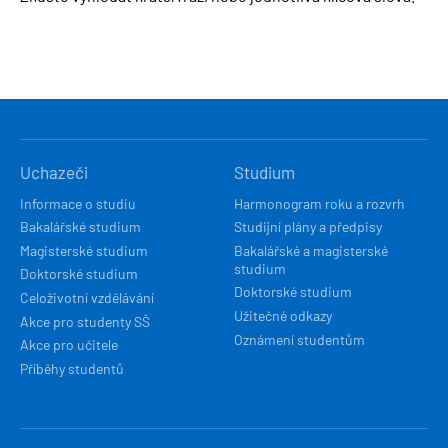
HLAVNÍ
Uchazeči
Studium
NAVIGACE
Informace o studiu
Harmonogram roku a rozvrh
Bakalářské studium
Studijní plány a předpisy
Magisterské studium
Bakalářské a magisterské
studium
Doktorské studium
Doktorské studium
Celoživotní vzdělávání
Užitečné odkazy
Akce pro studenty SŠ
Oznámení studentům
Akce pro učitele
Příběhy studentů