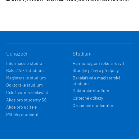
HLAVNÍ
Uchazeči
Studium
NAVIGACE
Informace o studiu
Harmonogram roku a rozvrh
Bakalářské studium
Studijní plány a předpisy
Magisterské studium
Bakalářské a magisterské
studium
Doktorské studium
Doktorské studium
Celoživotní vzdělávání
Užitečné odkazy
Akce pro studenty SŠ
Oznámení studentům
Akce pro učitele
Příběhy studentů