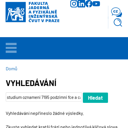
Přejít
k
cz
hlavnímu
obsahu
VÍTEJTE
UCHAZEČI
DROBEČKOVÁ
Domů
NAVIGACE
VYHLEDÁVÁNÍ
STUDIUM
VĚDA
A
VÝZKUM
Vyhledávání nepřineslo žádné výsledky.
FAKULTA
Zkuste vyhledat kratší frázi nebo jednotlivá klíčová slova.