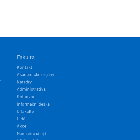
Fakulta
Kontakt
Akademické orgány
í
Katedry
Administrativa
Knihovna
Informační deska
O fakultě
Lidé
Akce
Nenechte si ujít