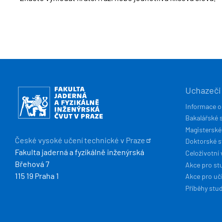
HLAVN
Obrázek
Uchazeči
NAVIG
Informace o
Bakalářské 
Magisterské
České vysoké učení technické v
Praze
Doktorské 
Fakulta jaderná a fyzikálně inženýrská
Celoživotní 
Břehová 7
Akce pro st
115 19 Praha 1
Akce pro uči
Příběhy stu