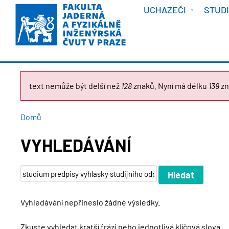
VÍTEJTE
Přejít
UCHAZEČI
STUD
k
hlavnímu
obsahu
CHYBOVÁ
text nemůže být delší než
128
znaků. Nyní má délku
139
zn
ZPRÁVA
DROBEČKOVÁ
Domů
NAVIGACE
VYHLEDÁVÁNÍ
Vyhledávání nepřineslo žádné výsledky.
Zkuste vyhledat kratší frázi nebo jednotlivá klíčová slova.