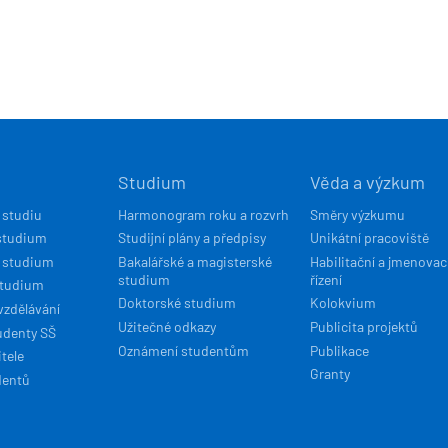
Í
Studium
Věda a výzkum
ACE
 studiu
Harmonogram roku a rozvrh
Směry výzkumu
studium
Studijní plány a předpisy
Unikátní pracoviště
 studium
Bakalářské a magisterské
Habilitační a jmenovac
studium
řízení
studium
Doktorské studium
Kolokvium
vzdělávání
Užitečné odkazy
Publicita projektů
udenty SŠ
Oznámení studentům
Publikace
tele
Granty
dentů