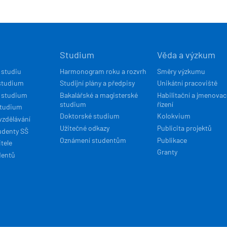
Í
Studium
Věda a výzkum
ACE
 studiu
Harmonogram roku a rozvrh
Směry výzkumu
studium
Studijní plány a předpisy
Unikátní pracoviště
 studium
Bakalářské a magisterské
Habilitační a jmenovac
studium
řízení
studium
Doktorské studium
Kolokvium
vzdělávání
Užitečné odkazy
Publicita projektů
udenty SŠ
Oznámení studentům
Publikace
tele
Granty
dentů