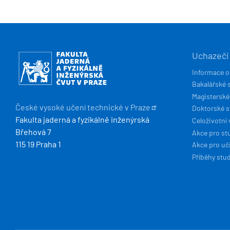
HLAVN
Obrázek
Uchazeči
NAVIG
Informace o
Bakalářské 
Magisterské
České vysoké učení technické v
Praze
Doktorské 
Fakulta jaderná a fyzikálně inženýrská
Celoživotní 
Břehová 7
Akce pro st
115 19 Praha 1
Akce pro uči
Příběhy stu