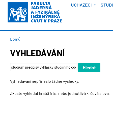
VÍTEJTE
Přejít
UCHAZEČI
STUD
k
hlavnímu
obsahu
DROBEČKOVÁ
Domů
NAVIGACE
VYHLEDÁVÁNÍ
Vyhledávání nepřineslo žádné výsledky.
Zkuste vyhledat kratší frázi nebo jednotlivá klíčová slova.