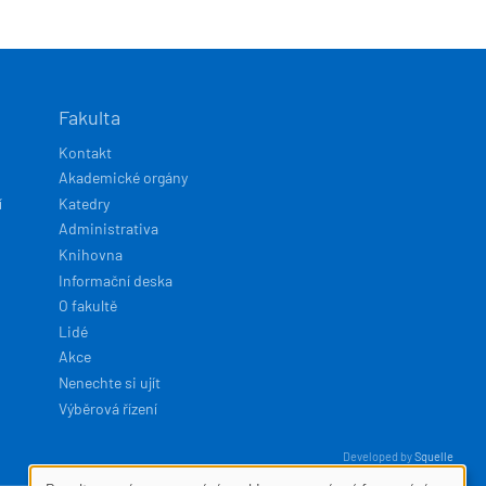
Fakulta
Kontakt
Akademické orgány
í
Katedry
Administrativa
Knihovna
Informační deska
O fakultě
Lidé
Akce
Nenechte si ujít
Výběrová řízení
Developed by
Squelle