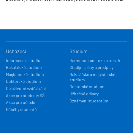
HLAVNÍ
Uchazeči
Studium
NAVIGACE
Informace o studiu
Harmonogram roku a rozvrh
Bakalářské studium
Studijní plány a předpisy
Magisterské studium
Bakalářské a magisterské
studium
Doktorské studium
Doktorské studium
Celoživotní vzdělávání
Užitečné odkazy
Akce pro studenty SŠ
Oznámení studentům
Akce pro učitele
Příběhy studentů