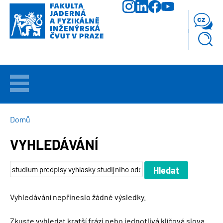
Přejít
k
cz
hlavnímu
obsahu
VÍTEJTE
UCHAZEČI
DROBEČKOVÁ
Domů
NAVIGACE
VYHLEDÁVÁNÍ
STUDIUM
VĚDA
A
VÝZKUM
Vyhledávání nepřineslo žádné výsledky.
FAKULTA
Zkuste vyhledat kratší frázi nebo jednotlivá klíčová slova.