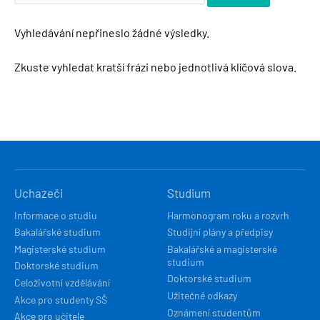
Vyhledávání nepřineslo žádné výsledky.
Zkuste vyhledat kratší frázi nebo jednotlivá klíčová slova.
HLAVNÍ
Uchazeči
Studium
NAVIGACE
Informace o studiu
Harmonogram roku a rozvrh
Bakalářské studium
Studijní plány a předpisy
Magisterské studium
Bakalářské a magisterské
studium
Doktorské studium
Doktorské studium
Celoživotní vzdělávání
Užitečné odkazy
Akce pro studenty SŠ
Oznámení studentům
Akce pro učitele