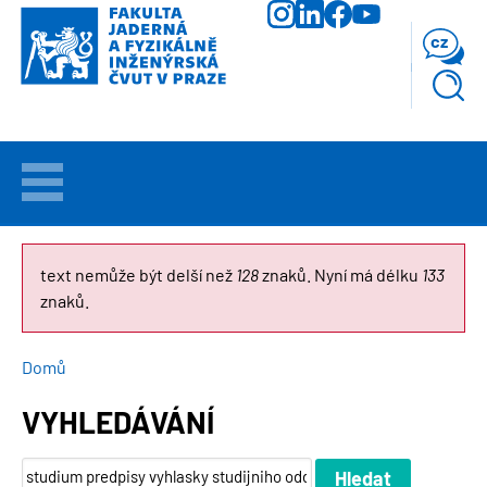
Přejít
k
cz
hlavnímu
obsahu
VÍTEJTE
UCHAZEČI
CHYBOVÁ
text nemůže být delší než
128
znaků. Nyní má délku
133
znaků.
ZPRÁVA
STUDIUM
DROBEČKOVÁ
Domů
VĚDA
A
NAVIGACE
VÝZKUM
VYHLEDÁVÁNÍ
FAKULTA