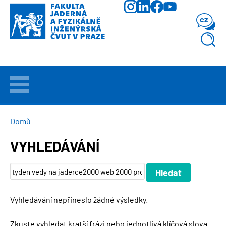
Přejít
k
cz
hlavnímu
obsahu
VÍTEJTE
UCHAZEČI
DROBEČKOVÁ
Domů
NAVIGACE
VYHLEDÁVÁNÍ
STUDIUM
VĚDA
A
VÝZKUM
Vyhledávání nepřineslo žádné výsledky.
FAKULTA
Zkuste vyhledat kratší frázi nebo jednotlivá klíčová slova.