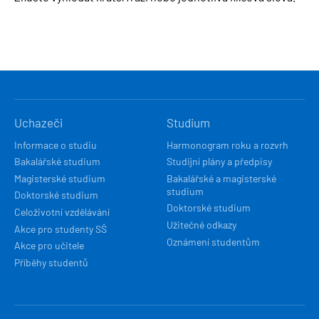
HLAVNÍ
Uchazeči
Studium
NAVIGACE
Informace o studiu
Harmonogram roku a rozvrh
Bakalářské studium
Studijní plány a předpisy
Magisterské studium
Bakalářské a magisterské
studium
Doktorské studium
Doktorské studium
Celoživotní vzdělávání
Užitečné odkazy
Akce pro studenty SŠ
Oznámení studentům
Akce pro učitele
Příběhy studentů