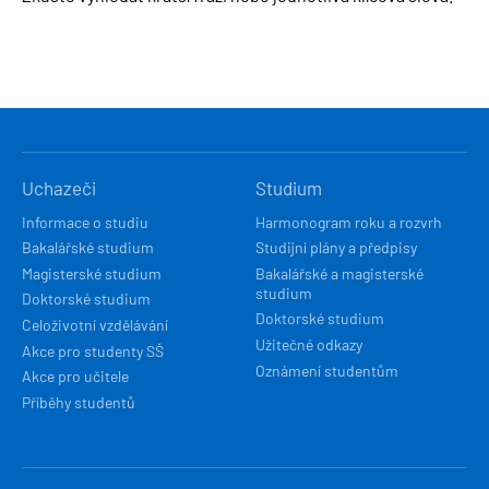
HLAVNÍ
Uchazeči
Studium
NAVIGACE
Informace o studiu
Harmonogram roku a rozvrh
Bakalářské studium
Studijní plány a předpisy
Magisterské studium
Bakalářské a magisterské
studium
Doktorské studium
Doktorské studium
Celoživotní vzdělávání
Užitečné odkazy
Akce pro studenty SŠ
Oznámení studentům
Akce pro učitele
Příběhy studentů