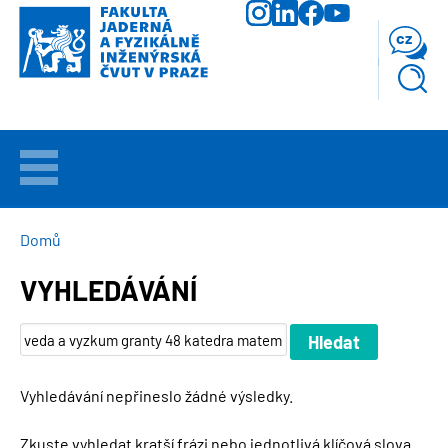
Přejít
k
cz
hlavnímu
obsahu
VÍTEJTE
UCHAZEČI
DROBEČKOVÁ
Domů
NAVIGACE
VYHLEDÁVÁNÍ
STUDIUM
VĚDA
A
VÝZKUM
Vyhledávání nepřineslo žádné výsledky.
FAKULTA
Zkuste vyhledat kratší frázi nebo jednotlivá klíčová slova.