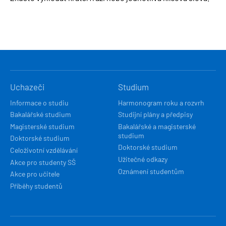
HLAVNÍ
Uchazeči
Studium
NAVIGACE
Informace o studiu
Harmonogram roku a rozvrh
Bakalářské studium
Studijní plány a předpisy
Magisterské studium
Bakalářské a magisterské
studium
Doktorské studium
Doktorské studium
Celoživotní vzdělávání
Užitečné odkazy
Akce pro studenty SŠ
Oznámení studentům
Akce pro učitele
Příběhy studentů