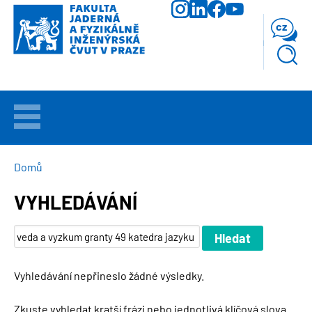
Přejít
k
cz
hlavnímu
obsahu
VÍTEJTE
UCHAZEČI
DROBEČKOVÁ
Domů
NAVIGACE
VYHLEDÁVÁNÍ
STUDIUM
VĚDA
A
VÝZKUM
Vyhledávání nepřineslo žádné výsledky.
FAKULTA
Zkuste vyhledat kratší frázi nebo jednotlivá klíčová slova.