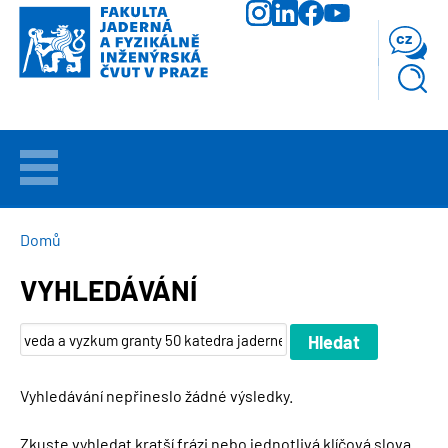
Přejít
k
cz
hlavnímu
obsahu
VÍTEJTE
UCHAZEČI
DROBEČKOVÁ
Domů
NAVIGACE
VYHLEDÁVÁNÍ
STUDIUM
VĚDA
A
VÝZKUM
Vyhledávání nepřineslo žádné výsledky.
FAKULTA
Zkuste vyhledat kratší frázi nebo jednotlivá klíčová slova.