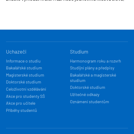
HLAVNÍ
Uchazeči
Studium
NAVIGACE
Informace o studiu
Harmonogram roku a rozvrh
Bakalářské studium
Studijní plány a předpisy
Magisterské studium
Bakalářské a magisterské
studium
Doktorské studium
Doktorské studium
Celoživotní vzdělávání
Užitečné odkazy
Akce pro studenty SŠ
Oznámení studentům
Akce pro učitele
Příběhy studentů