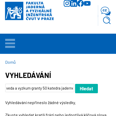
Přejít
k
cz
hlavnímu
obsahu
VÍTEJTE
UCHAZEČI
DROBEČKOVÁ
Domů
NAVIGACE
VYHLEDÁVÁNÍ
STUDIUM
VĚDA
A
VÝZKUM
Vyhledávání nepřineslo žádné výsledky.
FAKULTA
Zkuste vyhledat kratší frázi nebo jednotlivá klíčová slova.