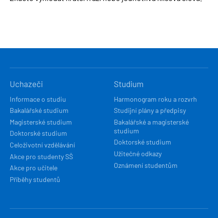
HLAVNÍ
Uchazeči
Studium
NAVIGACE
Informace o studiu
Harmonogram roku a rozvrh
Bakalářské studium
Studijní plány a předpisy
Magisterské studium
Bakalářské a magisterské
studium
Doktorské studium
Doktorské studium
Celoživotní vzdělávání
Užitečné odkazy
Akce pro studenty SŠ
Oznámení studentům
Akce pro učitele
Příběhy studentů