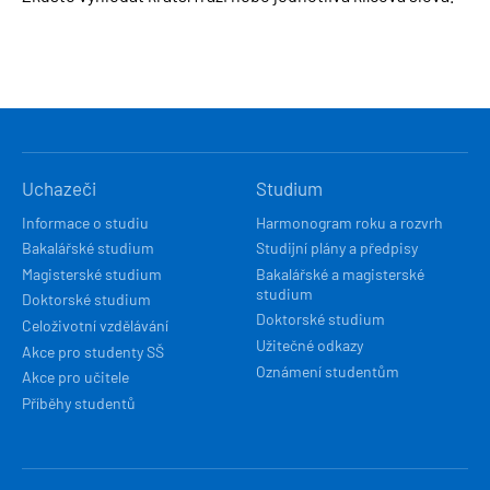
HLAVNÍ
Uchazeči
Studium
NAVIGACE
Informace o studiu
Harmonogram roku a rozvrh
Bakalářské studium
Studijní plány a předpisy
Magisterské studium
Bakalářské a magisterské
studium
Doktorské studium
Doktorské studium
Celoživotní vzdělávání
Užitečné odkazy
Akce pro studenty SŠ
Oznámení studentům
Akce pro učitele
Příběhy studentů