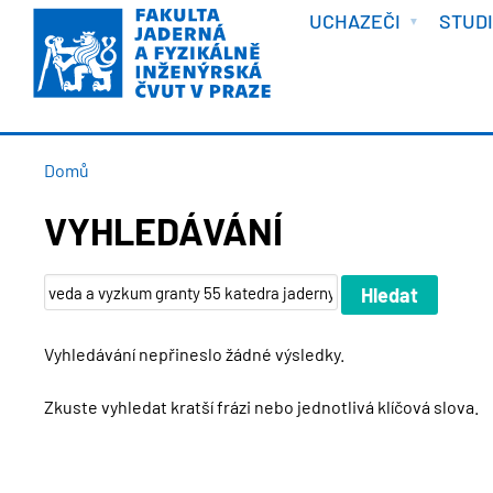
VÍTEJTE
Přejít
UCHAZEČI
STUD
k
hlavnímu
obsahu
DROBEČKOVÁ
Domů
NAVIGACE
VYHLEDÁVÁNÍ
Vyhledávání nepřineslo žádné výsledky.
Zkuste vyhledat kratší frázi nebo jednotlivá klíčová slova.