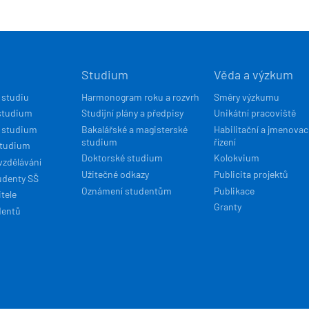
Í
Studium
Věda a výzkum
ACE
 studiu
Harmonogram roku a rozvrh
Směry výzkumu
studium
Studijní plány a předpisy
Unikátní pracoviště
 studium
Bakalářské a magisterské
Habilitační a jmenovac
studium
řízení
studium
Doktorské studium
Kolokvium
vzdělávání
Užitečné odkazy
Publicita projektů
udenty SŠ
Oznámení studentům
Publikace
tele
Granty
dentů