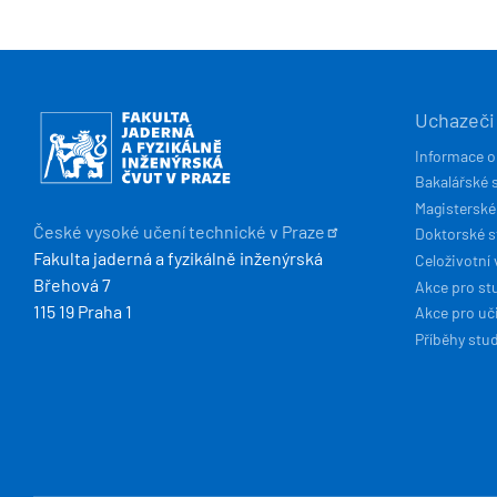
HLAVN
Obrázek
Uchazeči
NAVIG
Informace o
Bakalářské 
Magisterské
České vysoké učení technické v
Praze
Doktorské 
Fakulta jaderná a fyzikálně inženýrská
Celoživotní 
Břehová 7
Akce pro st
115 19 Praha 1
Akce pro uči
Příběhy stu