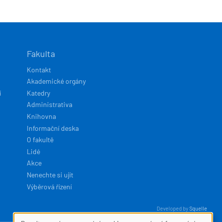
Fakulta
Kontakt
Akademické orgány
í
Katedry
Administrativa
Knihovna
Informační deska
O fakultě
Lidé
Akce
Nenechte si ujít
Výběrová řízení
Developed by
Squelle