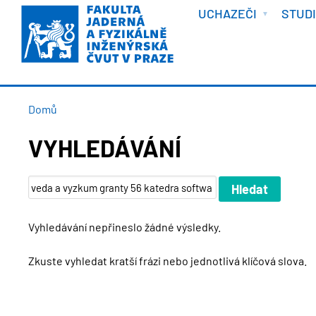
VÍTEJTE
Přejít
UCHAZEČI
STUD
k
hlavnímu
obsahu
DROBEČKOVÁ
Domů
NAVIGACE
VYHLEDÁVÁNÍ
Vyhledávání nepřineslo žádné výsledky.
Zkuste vyhledat kratší frázi nebo jednotlivá klíčová slova.