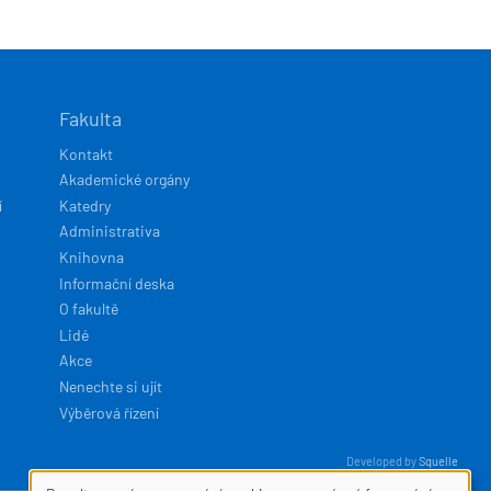
Fakulta
Kontakt
Akademické orgány
í
Katedry
Administrativa
Knihovna
Informační deska
O fakultě
Lidé
Akce
Nenechte si ujít
Výběrová řízení
Developed by
Squelle