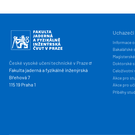
HLAVN
Obrázek
Uchazeči
NAVIG
Informace o
Bakalářské 
Magisterské
České vysoké učení technické v
Praze
Doktorské 
Fakulta jaderná a fyzikálně inženýrská
Celoživotní 
Břehová 7
Akce pro st
115 19 Praha 1
Akce pro uči
Příběhy stu