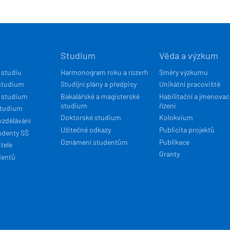
Í
Studium
Věda a výzkum
ACE
 studiu
Harmonogram roku a rozvrh
Směry výzkumu
studium
Studijní plány a předpisy
Unikátní pracoviště
 studium
Bakalářské a magisterské
Habilitační a jmenovac
studium
řízení
studium
Doktorské studium
Kolokvium
vzdělávání
Užitečné odkazy
Publicita projektů
udenty SŠ
Oznámení studentům
Publikace
tele
Granty
dentů