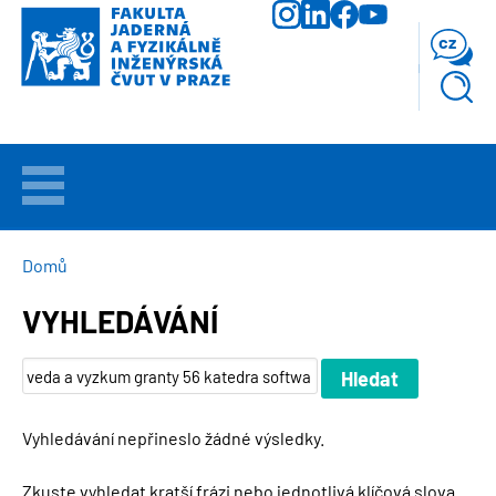
Přejít
k
cz
hlavnímu
obsahu
VÍTEJTE
UCHAZEČI
DROBEČKOVÁ
Domů
NAVIGACE
VYHLEDÁVÁNÍ
STUDIUM
VĚDA
A
VÝZKUM
Vyhledávání nepřineslo žádné výsledky.
FAKULTA
Zkuste vyhledat kratší frázi nebo jednotlivá klíčová slova.