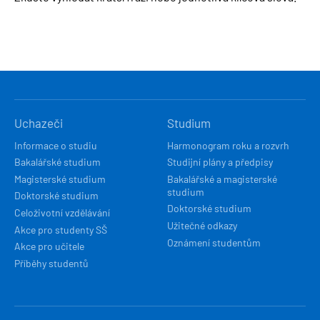
HLAVNÍ
Uchazeči
Studium
NAVIGACE
Informace o studiu
Harmonogram roku a rozvrh
Bakalářské studium
Studijní plány a předpisy
Magisterské studium
Bakalářské a magisterské
studium
Doktorské studium
Doktorské studium
Celoživotní vzdělávání
Užitečné odkazy
Akce pro studenty SŠ
Oznámení studentům
Akce pro učitele
Příběhy studentů